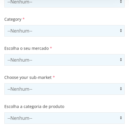
Category
*
Select contactCategory
Us
Escolha o seu mercado
*
Select sector
Us
Choose your sub-market
*
Select subSector
Us
Escolha a categoria de produto
Select productCategory
Us