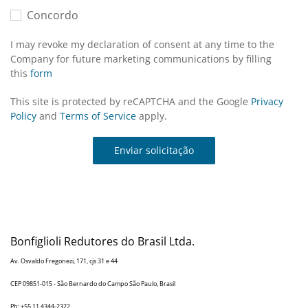
Concordo
I may revoke my declaration of consent at any time to the
Company for future marketing communications by filling
this
form
This site is protected by reCAPTCHA and the Google
Privacy
Policy
and
Terms of Service
apply.
Enviar solicitação
Bonfiglioli Redutores do Brasil Ltda.
Av. Osvaldo Fregonezi, 171, cjs 31 e 44
CEP 09851-015 - São Bernardo do Campo São Paulo, Brasil
Ph: +55 11 4344-2322