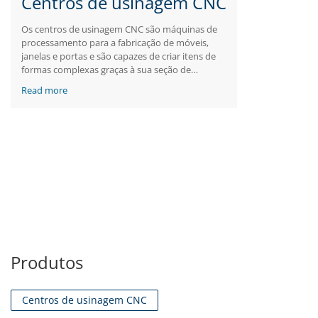
Centros de usinagem CNC
Os centros de usinagem CNC são máquinas de
processamento para a fabricação de móveis,
janelas e portas e são capazes de criar itens de
formas complexas graças à sua seção de
operação multieixos. A Bonfiglioli fornece
Read more
soluções específicas de aplicação para o controle
do fuso, tanto síncrono quanto assíncrono, com
uma ampla gama de funcionalidades dedicadas.
Além disso, nossos redutores planetários de
precisão projetados para polia de correia
dentada são o ajuste perfeito quando é
necessária uma combinação de compacidade e
desempenho.
Produtos
Centros de usinagem CNC