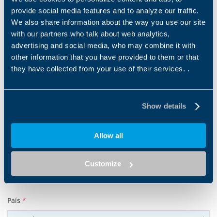
E-mail
*
provide social media features and to analyze our traffic.
We also share information about the way you use our site
with our partners who talk about web analytics,
advertising and social media, who may combine it with
Tel
other information that you have provided to them or that
they have collected from your use of their services. .
Empresa
*
Show details
Allow all
Código postal
*
Customize
País
*
Select country
Us