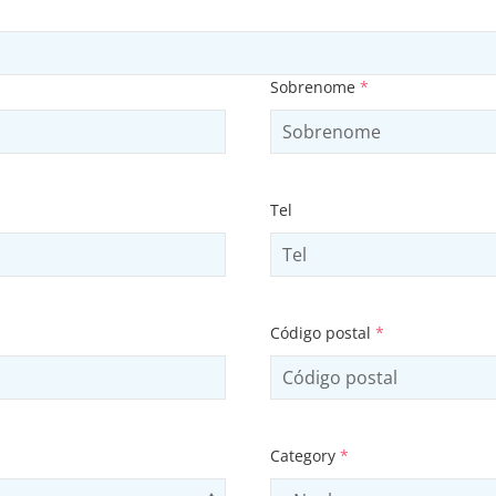
Sobrenome
*
Tel
Código postal
*
Category
*
Use arrow keys to navigate opti
Select contactCategory