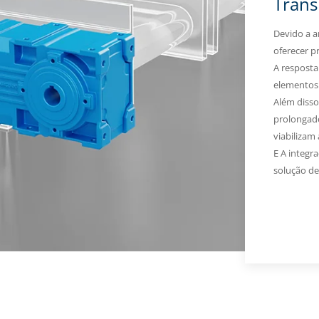
Trans
Devido a a
oferecer p
A resposta
elementos 
Além disso
prolongad
viabilizam 
E A integr
solução de