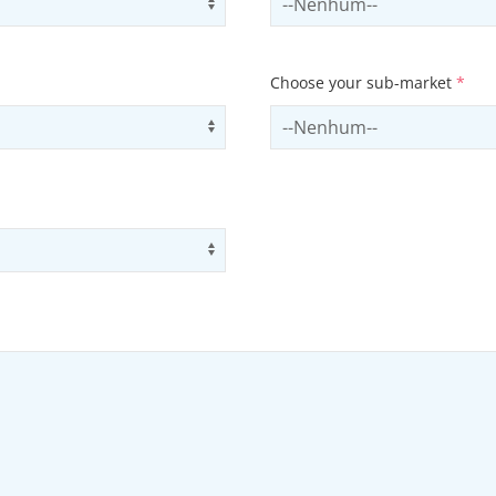
Choose your sub-market
*
Use arrow keys to navigate opti
Select subSector
Use arrow keys to navigate opti