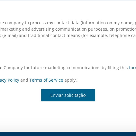
the company to process my contact data (information on my name, p
arketing and advertising communication purposes, on promotional s
(e-mail) and traditional contact means (for example, telephone cal
the Company for future marketing communications by filling this
fo
acy Policy
and
Terms of Service
apply.
Enviar solicitação