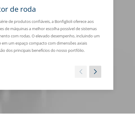
or de roda
Acioname
rie de produtos confiáveis, a Bonfiglioli oferece aos
Compactação extrem
es de máquinas a melhor escolha possível de sistemas
principais caracte
mento com rodas. O elevado desempenho, incluindo um
Bonfiglioli para m
ue em um espaço compacto com dimensões axiais
são dos principais benefícios do nosso portfólio.