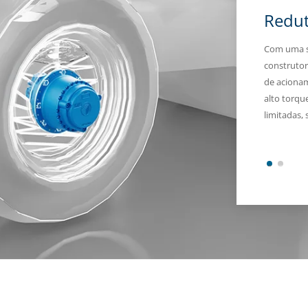
Redut
Com uma sé
construtor
de aciona
alto torq
limitadas, 
1
2