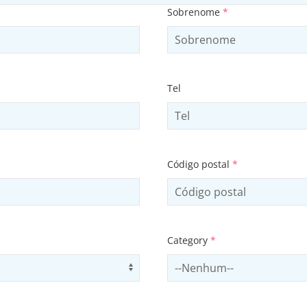
Sobrenome
*
Tel
Código postal
*
Category
*
Use arrow keys to navigate opti
Select contactCategory