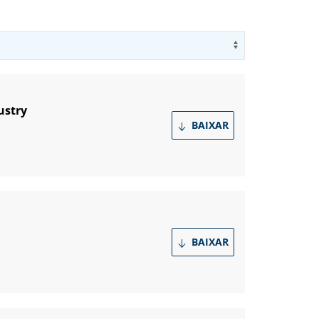
Use arrow key
ustry
BAIXAR
BAIXAR