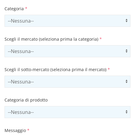
Categoria
*
Select contactCategory
Us
Scegli il mercato (seleziona prima la categoria)
*
Select sector
Us
Scegli il sotto-mercato (seleziona prima il mercato)
*
Select subSector
Us
Categoria di prodotto
Select productCategory
Us
Messaggio
*