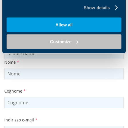
Show details
Allow all
Products and solutions request
Customize
Middle name
Nome
*
Cognome
*
Indirizzo e-mail
*