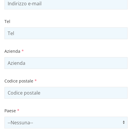
Tel
Azienda
*
Codice postale
*
Paese
*
Select country
Us