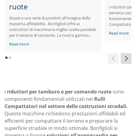
ruote
I riduttori per
estrema compat
Grazie a una serie di prodotti all'insegna della
funzionamento f
massima affidabilità , Bonfiglioli offre ai
Compattatori.
costruttori di macchine la miglior scelta possibile
Read more
per il sistema di comando. La nostra gamma
vanta notevoli prestazioni, tra le quali spiccano
Read more
le coppie elevate in uno spazio ridotto e le
dimensioni assiali limitate.
1
2
I
riduttori per tamburo e per comando ruote
sono
componenti fondamentali utilizzati nei
Rulli
Compattatori nel settore delle costruzioni stradali.
Queste macchine richiedono prestazioni affidabili ed
efficienti per compattare il terreno e preparare la
superficie stradale in modo ottimale. Bonfiglioli si
impegna a fornire
soluzioni all'avanguardia per