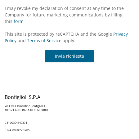
I may revoke my declaration of consent at any time to the
Company for future marketing communications by filling
this
form
This site is protected by reCAPTCHA and the Google
Privacy
Policy
and
Terms of Service
apply.
Invia richiesta
Bonfiglioli S.P.A.
Via Cav. Clementino Bonfiglioli 1,
40012 CALDERARA DI RENO (BO)
C.F. 00304840374
P.IVA: 00500551205