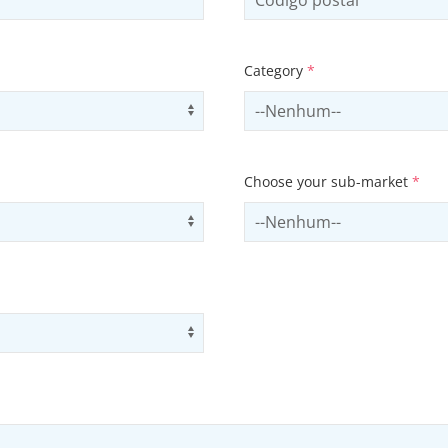
Category
*
Use arrow keys to navigate opti
Select contactCategory
Choose your sub-market
*
Use arrow keys to navigate opti
Select subSector
Use arrow keys to navigate opti