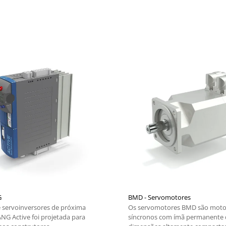
G
BMD - Servomotores
e servoinversores de próxima
Os servomotores BMD são moto
NG Active foi projetada para
síncronos com ímã permanente 