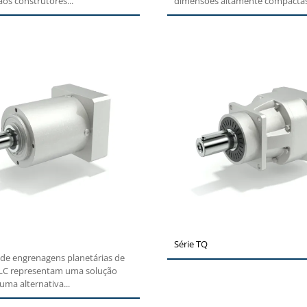
aos construtores...
dimensões altamente compactas 
Série TQ
 de engrenagens planetárias de
 LC representam uma solução
 uma alternativa...