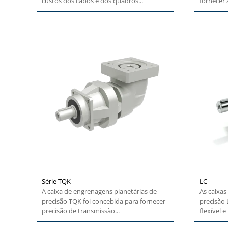
custos dos cabos e dos quadros...
fornecer 
Série TQK
LC
A caixa de engrenagens planetárias de
As caixas
precisão TQK foi concebida para fornecer
precisão
precisão de transmissão...
flexível e