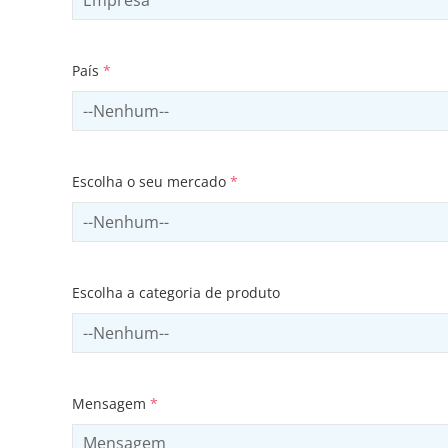
País
*
Select country
Escolha o seu mercado
*
Select sector
Escolha a categoria de produto
Select productCategory
Mensagem
*