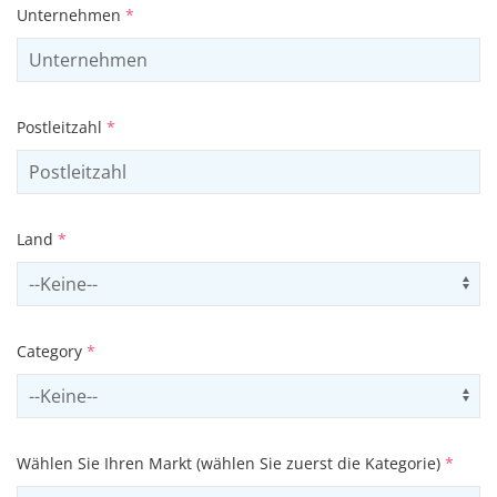
Unternehmen
*
Postleitzahl
*
Land
*
Select country
Us
Category
*
Select contactCategory
Us
Wählen Sie Ihren Markt (wählen Sie zuerst die Kategorie)
*