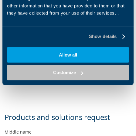
other information that you have provided to them or that
they have collected from your use of their services. .
Show details
Allow all
TQFEK
MPE
Die Baureihe TQFEK bietet
Die Baureihe MPE bietet
optimierte Leistung und
kosteneffiziente Lösungen
Customize
Funktionen zu einem
für Anwendungen, die
optimalen Preis-Leistungs-
mittlere
Verhältnis. Dank...
Positioniergenauigkeit...
Products and solutions request
Middle name