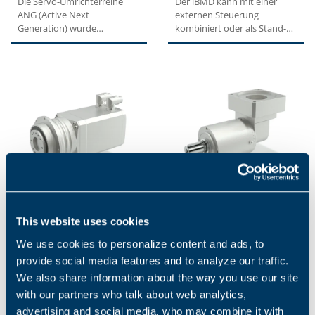
Die Servo-Umrichterreihe
Der iBMD kann mit einer
ANG (Active Next
externen Steuerung
Generation) wurde
kombiniert oder als Stand-
entwickelt, um
alone-Antrieb eingesetzt
Maschinenbauern eine
werden....
höhere...
BMS
LCK
This website uses cookies
Dank der integrierten Lösung
LCK-Präzisionsplaneten-
We use cookies to personalize content and ads, to
anstatt einer
Winkelgetriebe sind eine
konventionellen
flexible, zuverlässige und
provide social media features and to analyze our traffic.
Getriebe/Motor-
kostengünstige Lösung...
We also share information about the way you use our site
Kombination überzeugt die...
with our partners who talk about web analytics,
advertising and social media, who may combine it with