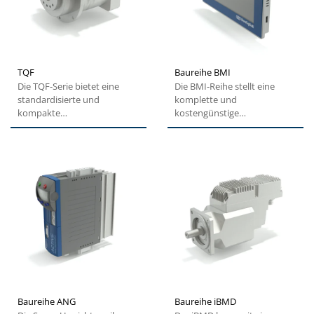
TQF
Baureihe BMI
Die TQF-Serie bietet eine
Die BMI-Reihe stellt eine
standardisierte und
komplette und
kompakte
kostengünstige
Flanschschnittstelle für eine
Maschinenautomatisierungslösu
einfache Installation. Hohes...
dar, die kundenspezifisch...
Baureihe ANG
Baureihe iBMD