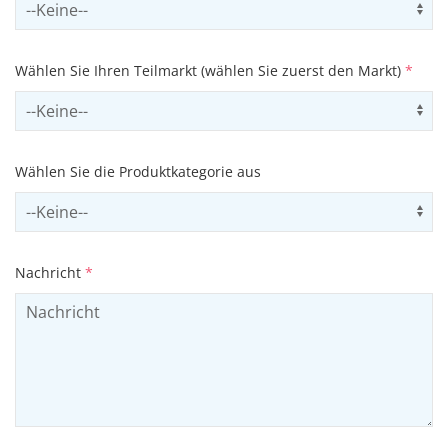
Select sector
Us
Wählen Sie Ihren Teilmarkt (wählen Sie zuerst den Markt)
*
Select subSector
Us
Wählen Sie die Produktkategorie aus
Select productCategory
Us
Nachricht
*