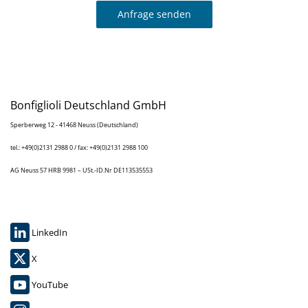
Anfrage senden
Bonfiglioli Deutschland GmbH
Sperberweg 12 - 41468 Neuss (Deutschland)
tel.: +49(0)2131 2988 0 / fax: +49(0)2131 2988 100
AG Neuss 57 HRB 9981 – USt.-ID.Nr DE113535553
LinkedIn
X
YouTube