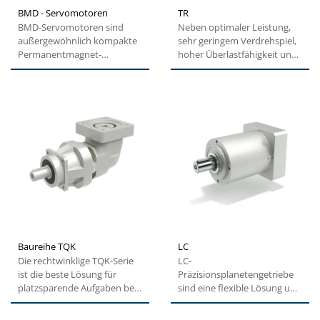
BMD - Servomotoren
TR
BMD-Servomotoren sind
Neben optimaler Leistung,
außergewöhnlich kompakte
sehr geringem Verdrehspiel,
Permanentmagnet-
hoher Überlastfähigkeit und
Synchronmotoren mit
einfacher Installation...
geringem
Trägheitsmoment....
Baureihe TQK
LC
Die rechtwinklige TQK-Serie
LC-
ist die beste Lösung für
Präzisionsplanetengetriebe
platzsparende Aufgaben bei
sind eine flexible Lösung und
gleichbleibender
eine wertvolle Alternative mit
Spitzenleistung...
optimaler...