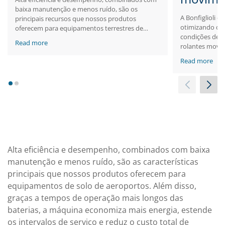
baixa manutenção e menos ruído, são os
A Bonfiglioli o
principais recursos que nossos produtos
otimizando o c
oferecem para equipamentos terrestres de
condições de c
aeroportos. Além disso, graças aos tempos de
Read more
rolantes movi
funcionamento mais longos da bateria, a
maneira possíve
máquina economiza mais energia, amplia os
Read more
oferece invers
intervalos de manutenção e reduz o custo total
a energia da e
de propriedade.
segurança ao 
1
2
energia pode 
comparação co
Alta eficiência e desempenho, combinados com baixa
manutenção e menos ruído, são as características
principais que nossos produtos oferecem para
equipamentos de solo de aeroportos. Além disso,
graças a tempos de operação mais longos das
baterias, a máquina economiza mais energia, estende
os intervalos de serviço e reduz o custo total de