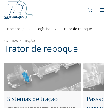
Homepage
Logística
Trator de reboque
SISTEMAS DE TRAÇÃO
Trator de reboque
Sistemas de tração
Passade
movime
Alta eficiência e desempenho, combinados com