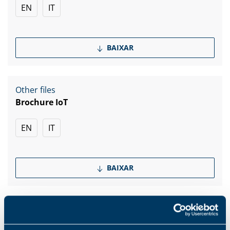
EN
IT
BAIXAR
Other files
Brochure IoT
EN
IT
BAIXAR
Other files
Linha de produtos - I&A