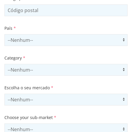
País
*
Select country
Us
Category
*
Select contactCategory
Us
Escolha o seu mercado
*
Select sector
Us
Choose your sub-market
*
Select subSector
Us