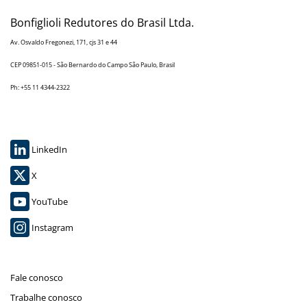
Bonfiglioli Redutores do Brasil Ltda.
Av. Osvaldo Fregonezi, 171, cjs 31 e 44
CEP 09851-015 - São Bernardo do Campo São Paulo, Brasil
Ph: +55 11 4344-2322
LinkedIn
X
YouTube
Instagram
Fale conosco
Trabalhe conosco