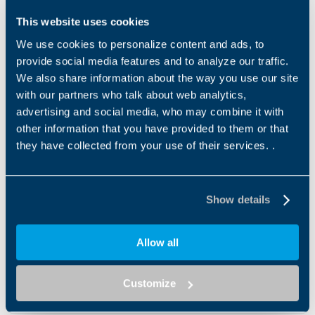
This website uses cookies
EN
IT
ES
FR
DE
PT
We use cookies to personalize content and ads, to
provide social media features and to analyze our traffic.
We also share information about the way you use our site
BAIXAR
with our partners who talk about web analytics,
advertising and social media, who may combine it with
other information that you have provided to them or that
they have collected from your use of their services. .
Pedido de produtos e soluções
Show details
Middle name
Allow all
Nome
*
Customize