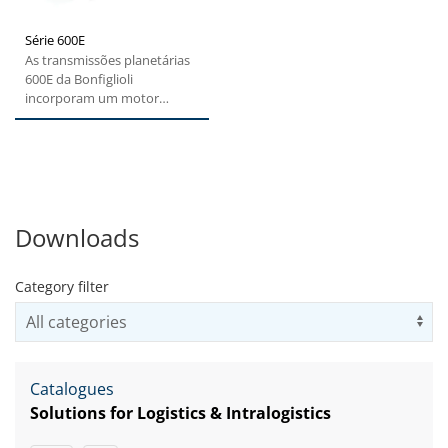
Série 600E
As transmissões planetárias
600E da Bonfiglioli
incorporam um motor
elétrico integrado e livre de...
Downloads
Category filter
Us
Catalogues
Solutions for Logistics & Intralogistics