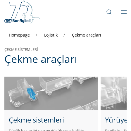
Homepage
Lojistik
Çekme araçları
ÇEKME SISTEMLERI
Çekme araçları
Çekme sistemleri
Yürüyen
Düşük bakım ihtiyacı ve düşük sesle birlikte
Bonfiglioli, far