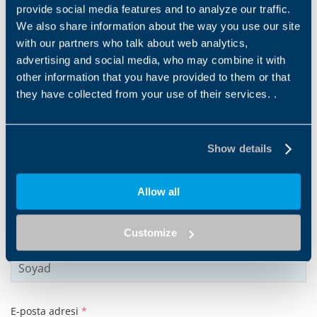
provide social media features and to analyze our traffic.
We also share information about the way you use our site
with our partners who talk about web analytics,
advertising and social media, who may combine it with
other information that you have provided to them or that
Products and solutions request
they have collected from your use of their services. .
Middle name
Show details
Ad
*
Allow all
Customize
Soyad
*
E-posta adresi
*