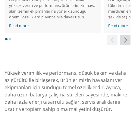
yüksek verim ve performans, ürünlerimizin hava
tüketimini en i
alanı zemin ekipmanlarına yönelik sunduğu
merdivenlerin 
önemli özelliklerdir. Ayrıca pile dayalı uzun
şekilde taşımas
çalışma süresi sayesinde makine daha çok enerji
sunar. Buna ek
Read more
Read more
tasarrufu yapar, bakım zaman aralıklarını uzatır
enerjisini geri
ve toplam mülkiyet maliyetini azaltır.
güvenli bir şe
rejeneretif inv
1
2
çözümlere göre
azaltılabilir.
Yüksek verimlilik ve performans, düşük bakım ve daha
az gürültü ile birleşerek, ürünlerimizin havaalanı yer
ekipmanları için sunduğu temel özelliklerdir. Ayrıca,
daha uzun batarya çalışma süreleri sayesinde, makine
daha fazla enerji tasarrufu sağlar, servis aralıklarını
uzatır ve toplam sahip olma maliyetini düşürür.