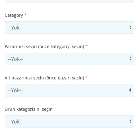
Category
*
Select contactCategory
Us
Pazarınızı seçin (önce kategoriyi seçin)
*
Select sector
Us
Alt pazarınızı seçin (önce pazarı seçin)
*
Select subSector
Us
Ürün kategorisini seçin
Select productCategory
Us