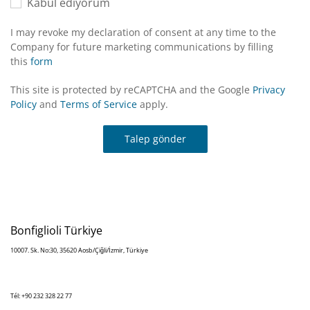
Kabul ediyorum
I may revoke my declaration of consent at any time to the
Company for future marketing communications by filling
this
form
This site is protected by reCAPTCHA and the Google
Privacy
Policy
and
Terms of Service
apply.
Talep gönder
Bonfiglioli Türkiye
10007. Sk. No:30, 35620 Aosb/Çiğli/İzmir, Türkiye
Tél: +90 232 328 22 77