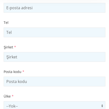
Tel
Şirket
*
Posta kodu
*
Ülke
*
Select country
Us