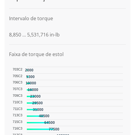
Intervalo de torque
8,850 … 5,531,716 in-lb
Faixa de torque de estol
703C2
2000
705C2
5300
706C3
10000
707C3
16000
709C3
23000
710C3
29500
711C3
31000
713C3
48500
715C3
64500
716C3
77500
717C3