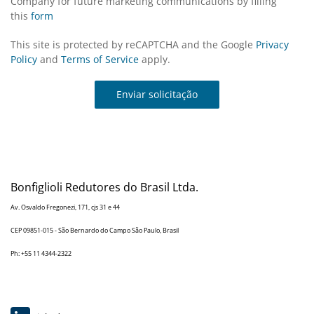
Company for future marketing communications by filling
this
form
This site is protected by reCAPTCHA and the Google
Privacy
Policy
and
Terms of Service
apply.
Enviar solicitação
Bonfiglioli Redutores do Brasil Ltda.
Av. Osvaldo Fregonezi, 171, cjs 31 e 44
CEP 09851-015 - São Bernardo do Campo São Paulo, Brasil
Ph: +55 11 4344-2322