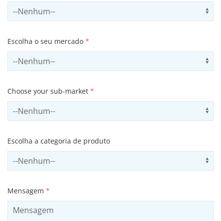
Select contactCategory
Us
Escolha o seu mercado
*
Select sector
Us
Choose your sub-market
*
Select subSector
Us
Escolha a categoria de produto
Select productCategory
Us
Mensagem
*