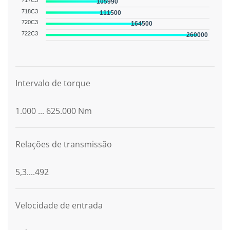
105990
718C3
111500
720C3
164500
722C3
260000
Descrição do gráfico
Intervalo de torque
1.000 ... 625.000 Nm
Relações de transmissão
5,3....492
Velocidade de entrada