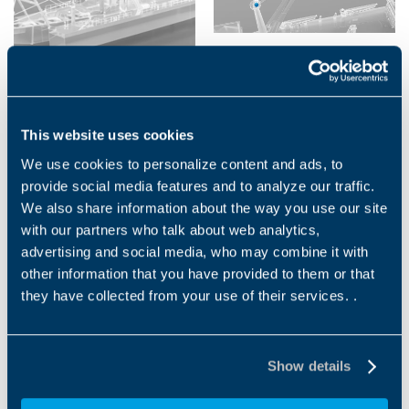
ACIONAMENTOS DE
ACIONAMENTOS DE
GUINCHO
GUINCHO
As linhas de acionamentos de
Classe em conformidade com
This website uses cookies
guinchos da Bonfiglioli e da
SOLAS, a linha de transmissão
We use cookies to personalize content and ads, to
O&K atendem habilmente aos
para guinchos da Bonfiglioli e
requisitos de levantamento...
da O&K atende...
provide social media features and to analyze our traffic.
We also share information about the way you use our site
1
2
3
4
5
6
with our partners who talk about web analytics,
advertising and social media, who may combine it with
other information that you have provided to them or that
they have collected from your use of their services. .
Downloads
Show details
Catalogues
Brochure Marine & Offshore