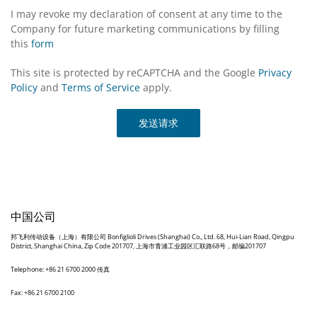
I may revoke my declaration of consent at any time to the
Company for future marketing communications by filling
this
form
This site is protected by reCAPTCHA and the Google
Privacy
Policy
and
Terms of Service
apply.
发送请求
中国公司
邦飞利传动设备（上海）有限公司 Bonfiglioli Drives (Shanghai) Co., Ltd. 68, Hui-Lian Road, Qingpu
District, Shanghai China, Zip Code 201707, 上海市青浦工业园区汇联路68号，邮编201707
Telephone: +86 21 6700 2000 传真
Fax: +86 21 6700 2100