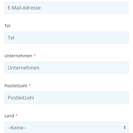
Tel
Unternehmen
*
Postleitzahl
*
Land
*
Select country
Us