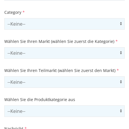
Category
*
Select contactCategory
Us
Wählen Sie Ihren Markt (wählen Sie zuerst die Kategorie)
*
Select sector
Us
Wählen Sie Ihren Teilmarkt (wählen Sie zuerst den Markt)
*
Select subSector
Us
Wählen Sie die Produktkategorie aus
Select productCategory
Us
Nachricht
*