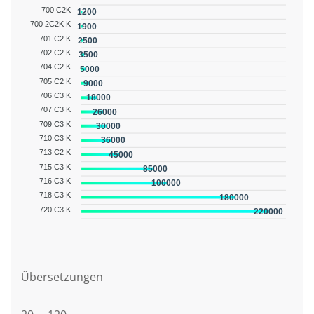
700 C2K
1200
700 2C2K K
1900
701 C2 K
2500
702 C2 K
3500
704 C2 K
5000
705 C2 K
9000
706 C3 K
18000
707 C3 K
26000
709 C3 K
30000
710 C3 K
36000
713 C2 K
45000
715 C3 K
85000
716 C3 K
100000
718 C3 K
180000
720 C3 K
220000
Grafikbeschreibung
Übersetzungen