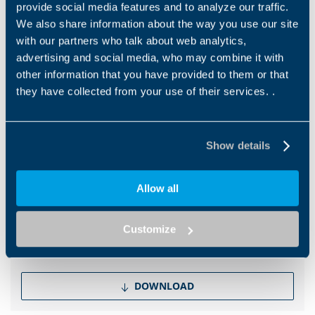
provide social media features and to analyze our traffic.
die Überlandförderer zu einer
einer zuverlässigen
herausfordernden
Produktreihe für 1 bis...
...
We also share information about the way you use our site
Anwendung machen. Unsere
with our partners who talk about web analytics,
Lösungen können hohe
advertising and social media, who may combine it with
Leistungsanforderungen
bewältigen und sind einfach
other information that you have provided to them or that
zu warten, was sie zu einer
they have collected from your use of their services. .
idealen Option für diesen
Prozess macht.
Downloads
Show details
Catalogues
Allow all
Brochure Construction Industry
Customize
EN
DOWNLOAD