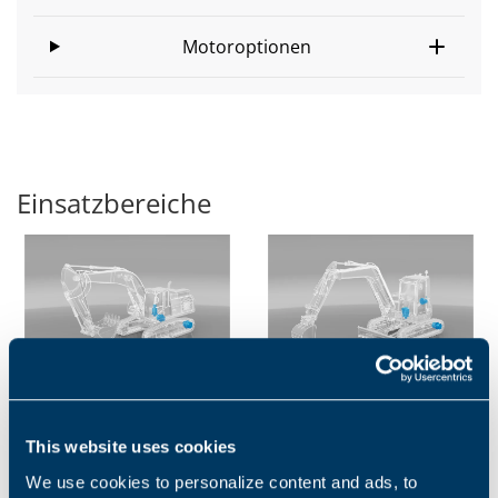
Motoroptionen
Einsatzbereiche
BAGGER
MINIBAGGER
Die kontinuierliche
Raupenantriebe,
This website uses cookies
Betriebsweise und die langen
Schwenktriebe und
We use cookies to personalize content and ads, to
Distanzen sind zwei Elemente,
PumpenantriebeIn Form