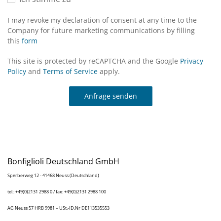
I may revoke my declaration of consent at any time to the
Company for future marketing communications by filling
this
form
This site is protected by reCAPTCHA and the Google
Privacy
Policy
and
Terms of Service
apply.
Anfrage senden
Bonfiglioli Deutschland GmbH
Sperberweg 12 - 41468 Neuss (Deutschland)
tel.: +49(0)2131 2988 0 / fax: +49(0)2131 2988 100
AG Neuss 57 HRB 9981 – USt.-ID.Nr DE113535553