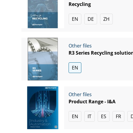
Recycling
EN
DE
ZH
Other files
R3 Series Recycling solutio
EN
Other files
Product Range - I&A
EN
IT
ES
FR