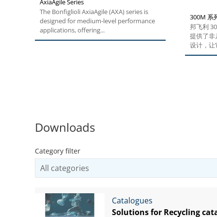
AxiaAgile Series
The Bonfiglioli AxiaAgile (AXA) series is
300M 系
designed for medium-level performance
邦飞利 
applications, offering...
提供了非
设计，让
用环境。
知识，让
和制造程
300...
Downloads
Category filter
Catalogues
Solutions for Recycling cat