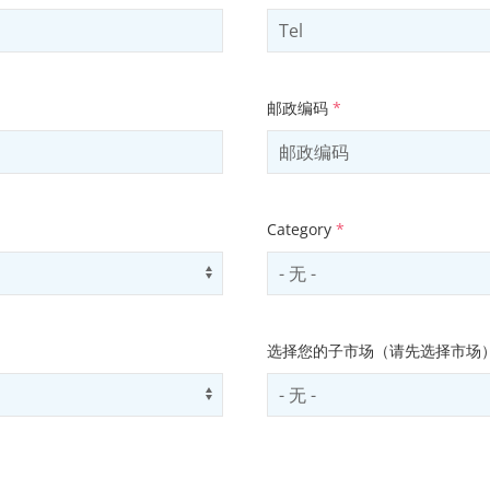
邮政编码
*
Category
*
Use arrow keys to navigate opti
Select contactCategory
选择您的子市场（请先选择市场
Use arrow keys to navigate opti
Select subSector