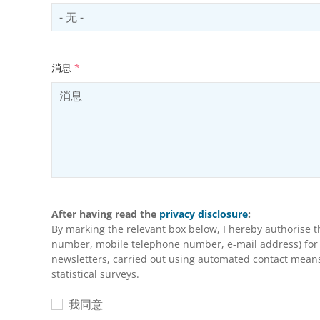
Select productCategory
消息
*
After having read the
privacy disclosure
:
By marking the relevant box below, I hereby authorise 
number, mobile telephone number, e-mail address) for m
newsletters, carried out using automated contact means 
statistical surveys.
我同意