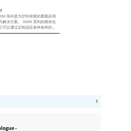
列
300M 系列是为空间有限的重载应用
凡解决方案。 300M 系列的模块化
它可以通过定制适应各种各样的应
邦飞利在行星齿轮技术方面的专业
我们可以为客户提供最佳产品设计
序。即使在最恶劣的环境中，
Use arrow key
alogue -