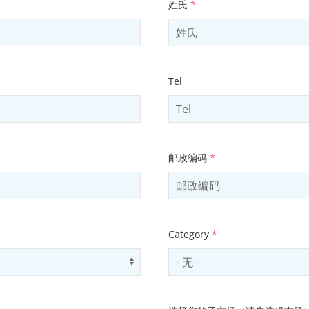
姓氏
*
Tel
邮政编码
*
Category
*
Use arrow keys to navigate opti
Select contactCategory