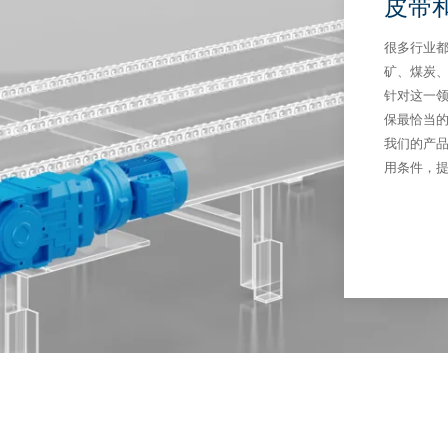
皮带
很多行业
矿、煤炭
针对这一
保最恰当
我们的产
用条件，