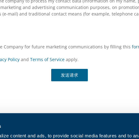
the company to process my contact data (information on my name, p
arketing and advertising communication purposes, on promotional s
(e-mail) and traditional contact means (for example, telephone cal
the Company for future marketing communications by filling this
fo
acy Policy
and
Terms of Service
apply.
发送请求
联系我们
Cookie 政策
s
加入我们
隐私政策
ize content and ads, to provide social media features and to anal