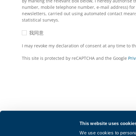
By marking the relevant box below, I hereby authorise 
number, mobile telephone number, e-mail address) for m
newsletters, carried out using automated contact means 
statistical surveys.
我同意
I may revoke my declaration of consent at any time to 
This site is protected by reCAPTCHA and the Google
Priv
中国公司
LinkedIn
This website uses cookie
邦飞利传动设备（上海）有限公司 Bonfiglioli Drives
We use cookies to personal
X
(Shanghai) Co., Ltd. 68, Hui-Lian Road, Qingpu