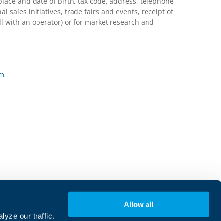
lace and date of birth, tax code, address, telephone
ales initiatives, trade fairs and events, receipt of
l with an operator) or for market research and
rm
集团道德准则
Allow all
内部举报
yze our traffic.