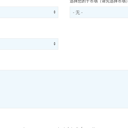
选择您的子市场（请先选择市场
Use arrow keys to navigate opti
Select subSector
Use arrow keys to navigate opti