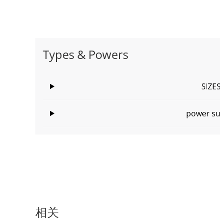
Types & Powers
SIZE
power su
相关