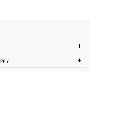
S
pply