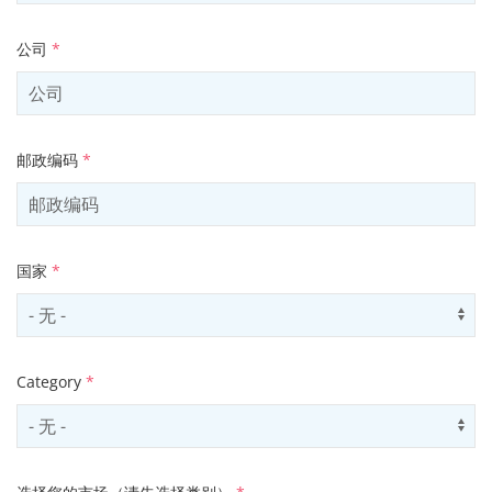
公司
*
邮政编码
*
国家
*
Select country
Us
Category
*
Select contactCategory
Us