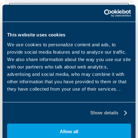
下载
Other files
This website uses cookies
Brochure IoT
We use cookies to personalize content and ads, to
provide social media features and to analyze our traffic.
EN
IT
We also share information about the way you use our site
with our partners who talk about web analytics,
advertising and social media, who may combine it with
下载
other information that you have provided to them or that
they have collected from your use of their services. .
Show details
Products and solutions request
Allow all