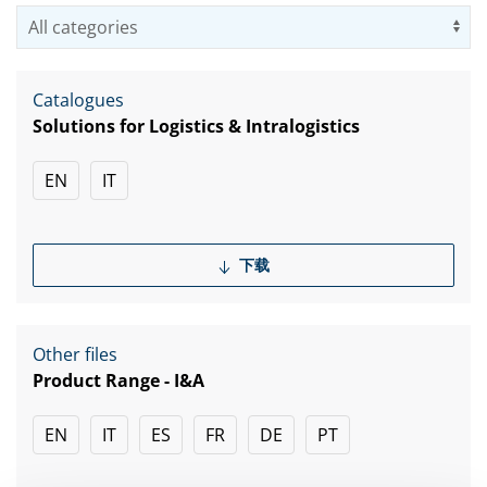
Us
Catalogues
Solutions for Logistics & Intralogistics
EN
IT
下载
Other files
Product Range - I&A
EN
IT
ES
FR
DE
PT