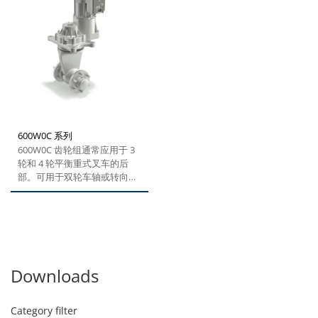
600W0C 系列
600W0C 齿轮组通常应用于 3
轮和 4 轮平衡重式叉车的后
部。可用于双轮车轴或转向装
置。可根据转向单元模型的特
点提供防振部件，用于支撑固
定支架。液压转向系统可确保
较高的转向角度，最大限度减
少车辆的转向半径，让卡车可
在狭窄的通道中轻松移动。可
Downloads
根据客户的需求，对齿轮组的
主要尺寸和其他特性进行定制
设计，例如添加电位计来读取
Category filter
转向角。