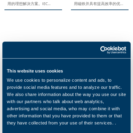
用的理想解决方案。IEC...
用磁铁并具有提高效率的优
势，因此可以减少总体环境影
响。降低运营成本，可实现快
速回报。久经考验的感应电机
设计简单而可靠，结合同步电
机的更高效率，让这款产品可
为客户带来更多优势。
Downloads
Category filter
Us
This website uses cookies
We use cookies to personalize content and ads, to
provide social media features and to analyze our traffic.
Other files
We also share information about the way you use our site
Brochure IoT
with our partners who talk about web analytics,
advertising and social media, who may combine it with
EN
IT
other information that you have provided to them or that
they have collected from your use of their services. .