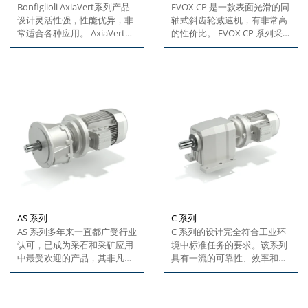
Bonfiglioli AxiaVert系列产品
EVOX CP 是一款表面光滑的同
设计灵活性强，性能优异，非
轴式斜齿轮减速机，有非常高
常适合各种应用。 AxiaVert系
的性价比。 EVOX CP 系列采
列产品采用模块化设计，可提
用市场标准设计，无需更改减
供集成化STO功能、可选的编
速机的接口即可安装到任何设
码器接口（包括Hiperface...
备之中。邦飞利的该系列产品
提供多种输出结构形式、可选
项和电机，能够满足任何设备
的需求。 EVOX...
AS 系列
C 系列
AS 系列多年来一直都广受行业
C 系列的设计完全符合工业环
认可，已成为采石和采矿应用
境中标准任务的要求。该系列
中最受欢迎的产品，其非凡的
具有一流的可靠性、效率和稳
可靠性和低维护性能尤其受到
健性，输出扭矩范围大。我们
客户好评。...
为客户提供...