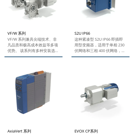
VF/W 系列
S2U IP66
VF/W 系列兼具尖端技术、非
这种紧凑型 S2U IP66 即插即
凡品质和极高成本效益等多项
用型变频器，适用于单相 230
优势。 该系列有多种安装选
伏网络和三相 400 伏网络，可
项、轴配置和电机接口选项，
选三种尺寸，电机功率范围
并且所有选项均为标配，为用
为...
户提供绝对的灵活性。凭借多
项制造技术，邦飞利的...
AxiaVert 系列
EVOX CP系列