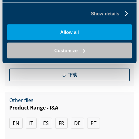
下载
Show details
Catalogues
Allow all
Brochure Food & Beverage
EN
Customize
下载
Other files
Product Range - I&A
EN
IT
ES
FR
DE
PT