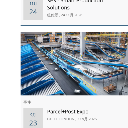
SPS - Smart Production
11月
Solutions
24
纽伦堡 , 24 11月 2026
事件
Parcel+Post Expo
9月
EXCEL LONDON , 23 9月 2026
23