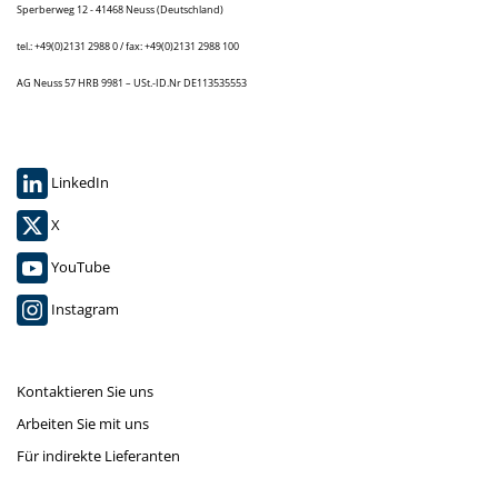
Sperberweg 12 - 41468 Neuss (Deutschland)
tel.: +49(0)2131 2988 0 / fax: +49(0)2131 2988 100
AG Neuss 57 HRB 9981 – USt.-ID.Nr DE113535553
LinkedIn
X
YouTube
Instagram
Kontaktieren Sie uns
Arbeiten Sie mit uns
Für indirekte Lieferanten