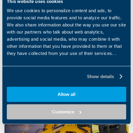
This website uses cookies
VERANSTALTUNGEN
iVT Expo USA
We use cookies to personalize content and ads, to
AUG.
provide social media features and to analyze our traffic.
19 AUG. 2026
19
We also share information about the way you use our site
with our partners who talk about web analytics,
advertising and social media, who may combine it with
other information that you have provided to them or that
they have collected from your use of their services. .
Presse
Show details
Allow all
Customize