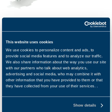
Série 300 - Mobile
La série 300 se veut
compacte et puissante. Sa
transmission planétaire en
fait le choix idéal pour...
This website uses cookies
We use cookies to personalize content and ads, to
provide social media features and to analyze our traffic.
We also share information about the way you use our site
with our partners who talk about web analytics,
Downloads
advertising and social media, who may combine it with
other information that you have provided to them or that
Category filter
they have collected from your use of their services. .
Us
Show details
Catalogues