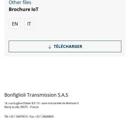
Other files
Brochure IoT
EN
IT
TÉLÉCHARGER
Bonfiglioli Transmission S.A.S
14, rue Eugène Pottier B.P. 19 - zone industrielle de Moimont II
Marly la ville, 95670 - France
Tél: +33 1 34474510 - Fax: +33 1 34688800