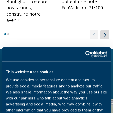
Bonfiglioli : célébrer
obtient une note
nos racines,
EcoVadis de 71/100
construire notre
avenir
1
2
Notre Équipe
This website uses cookies
We use cookies to personalize content and ads, to
Nous sommes convaincus que nos salariés sont notre
provide social media features and to analyze our traffic.
bien le plus cher.
We also share information about the way you use our site
with our partners who talk about web analytics,
advertising and social media, who may combine it with
other information that you have provided to them or that