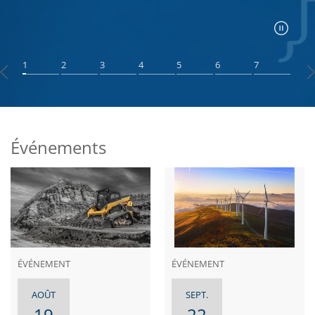
1
2
3
4
5
6
7
Événements
ÉVÉNEMENT
ÉVÉNEMENT
AOÛT
SEPT.
19
22