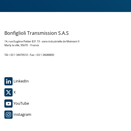
Bonfiglioli Transmission S.A.S
14, rue Eugène Pottier B.P. 19 - zone industrielle de Moimont II
Marly la ville, 95670 - France
Tél: +33 1 34474510 - Fax: +33 1 34688800
LinkedIn
X
YouTube
Instagram