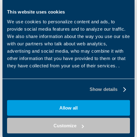
This website uses cookies
Série 300 - Mobile
We use cookies to personalize content and ads, to
La série 300 se veut
provide social media features and to analyze our traffic.
compacte et puissante. Sa
We also share information about the way you use our site
transmission planétaire en
fait le choix idéal pour...
with our partners who talk about web analytics,
advertising and social media, who may combine it with
other information that you have provided to them or that
they have collected from your use of their services. .
Downloads
Show details
Category filter
Us
Allow all
Other files
Customize
Brochure IoT