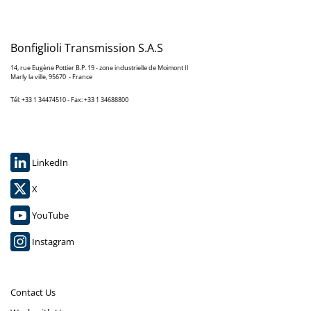
Bonfiglioli Transmission S.A.S
14, rue Eugène Pottier B.P. 19 - zone industrielle de Moimont II
Marly la ville, 95670 - France
Tél: +33 1 34474510 - Fax: +33 1 34688800
LinkedIn
X
YouTube
Instagram
Contact Us