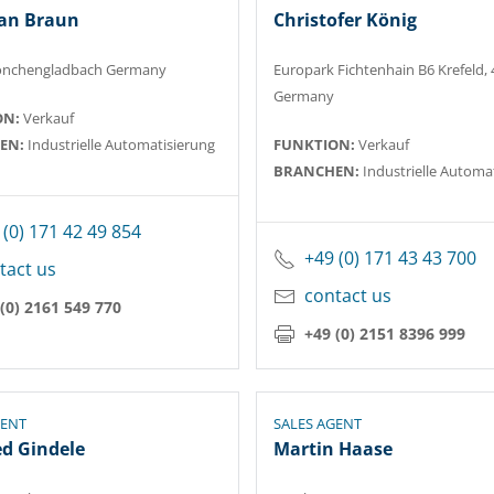
ian Braun
Christofer König
önchengladbach Germany
Europark Fichtenhain B6 Krefeld,
Germany
ON:
Verkauf
EN:
Industrielle Automatisierung
FUNKTION:
Verkauf
BRANCHEN:
Industrielle Automa
 (0) 171 42 49 854
+49 (0) 171 43 43 700
tact us
contact us
(0) 2161 549 770
+49 (0) 2151 8396 999
GENT
SALES AGENT
d Gindele
Martin Haase