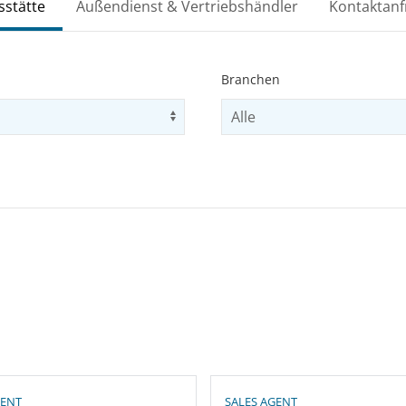
sstätte
Außendienst & Vertriebshändler
Kontaktanf
Branchen
s to navigate options
egion
Use arrow keys to navigate opti
Select business unit
er results
GENT
SALES AGENT