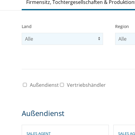
Firmensitz, Tochtergesellschaften & Produktion
Land
Region
Select country
Use arrow key
Select r
Select to filter results
Select to filt
Außendienst
Vertriebshändler
Außendienst
SALES AGENT
SALES A