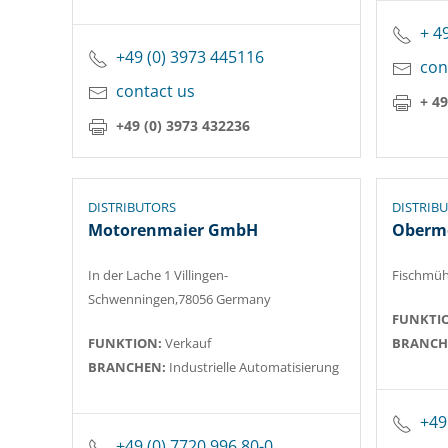
+ 4
+49 (0) 3973 445116
con
contact us
+ 4
+49 (0) 3973 432236
DISTRIBUTORS
DISTRIB
Motorenmaier GmbH
Oberm
In der Lache 1 Villingen-
Fischmüh
Schwenningen,78056 Germany
FUNKTI
FUNKTION:
Verkauf
BRANCH
BRANCHEN:
Industrielle Automatisierung
+49
+49 (0) 7720 996 80-0