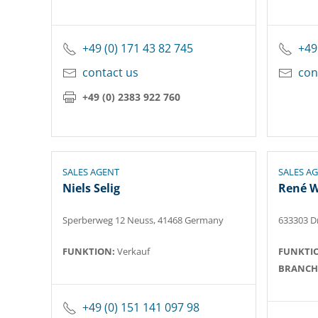
+49 (0) 171 43 82 745
+49
contact us
con
+49 (0) 2383 922 760
SALES AGENT
SALES A
Niels Selig
René W
Sperberweg 12 Neuss, 41468 Germany
633303 D
FUNKTION:
Verkauf
FUNKTI
BRANCH
+49 (0) 151 141 097 98