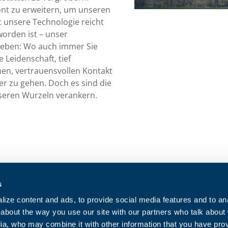
ont zu erweitern, um unseren
t unsere Technologie reicht
orden ist – unser
ieben: Wo auch immer Sie
 Leidenschaft, tief
en, vertrauensvollen Kontakt
er zu gehen. Doch es sind die
seren Wurzeln verankern.
Kontaktieren Sie uns
Cookie-Richtl
s
Arbeiten Sie mit uns
Datenschutzri
ize content and ads, to provide social media features and to anal
Für indirekte Lieferanten
Verkaufsbed
about the way you use our site with our partners who talk about
ia, who may combine it with other information that you have pro
Einkaufsbed