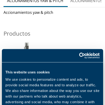
ACCIONAMIENTOS YAW & PITCH
ACCIONAMIENTOS 
Accionamientos yaw & pitch
Productos
This website uses cookies
SERIE 700 TW
We use cookies to personalize content and ads, to
Los productos Bonfiglioli se
provide social media features and to analyze our traffic.
utilizan en las turbinas eólicas
We also share information about the way you use our site
para controlar las funciones
with our partners who talk about web analytics,
necesarias...
advertising and social media, who may combine it with