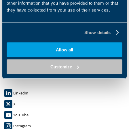
other information that you have provided to them or that
they have collected from your use of their services. .
Show details
Tecnotrans Bonfiglioli S.A.
Allow all
Avinguda del Ferrocarril, nº 14,
Polígono Industrial Can Estapé
08755 Castellbisbal, Barcelona
Customize
España
LinkedIn
X
YouTube
Instagram