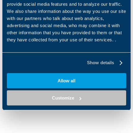
provide social media features and to analyze our traffic.
Bonfiglioli cumple con los principales
estándares y
We also share information about the way you use our site
certificaciones internacionales del sector marino
,
with our partners who talk about web analytics,
incluyendo homologaciones de sociedades de
advertising and social media, who may combine it with
clasificación como ABS y DNV, así como normativas
other information that you have provided to them or that
SOLAS y certificaciones ATEX, cuando la aplicación lo
they have collected from your use of their services. .
requiere. Adicionalmente, los accionamientos pueden
suministrarse con
control electrónico integrado
,
mediante motores eléctricos y convertidores de
frecuencia, permitiendo una gestión precisa del
Show details
movimiento, monitorización del estado del equipo y
optimización de la eficiencia energética y operativa en
Allow all
maquinaria naval y
offshore
.
* Publicado en el número Especial Navalia de
Customize
Industrias Pesqueras