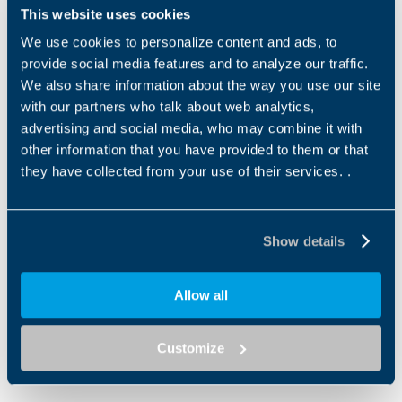
año anterior, así como los objetivos y estrategias para
This website uses cookies
este 2020. Durante estas tres jornadas se pusieron en
We use cookies to personalize content and ads, to
común los diferentes planes que se pondrán en
provide social media features and to analyze our traffic.
marcha a lo largo de este año; también se expusieron
We also share information about the way you use our site
las novedades, tanto en mecánica como en electrónica,
with our partners who talk about web analytics,
que se van a ir presentando a lo largo de este 2020.
advertising and social media, who may combine it with
En esta ocasión, el equipo Bonfiglioli realizó un
other information that you have provided to them or that
workshop para reforzar el trabajo en equipo, la
they have collected from your use of their services. .
comunicación y poner en valor las etapas a seguir en el
proceso de venta.
Show details
Toda la convención se realizó con un objetivo claro:
seguir avanzando juntos para responder a las
Allow all
necesidades de la industria.
Customize