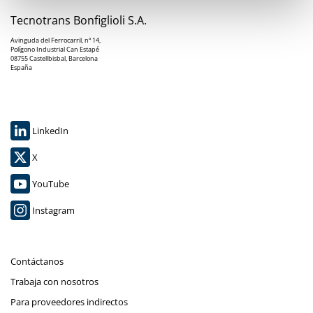
Tecnotrans Bonfiglioli S.A.
Avinguda del Ferrocarril, nº 14,
Polígono Industrial Can Estapé
08755 Castellbisbal, Barcelona
España
LinkedIn
X
YouTube
Instagram
Contáctanos
Trabaja con nosotros
Para proveedores indirectos