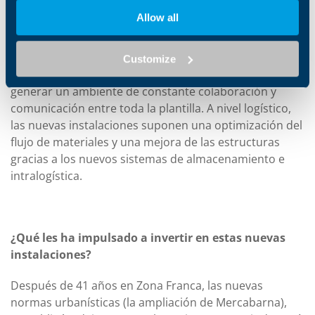
superficie de 14.000 m2, con 6.900 m2 edificados
Allow all
distribuidos en zona de oficinas y zona logística. La
construcción se ha diseñado para conseguir espacios
abiertos y muy luminosos con el objetivo de crear
Customize
entornos dinámicos, inspiradores y proactivos para
generar un ambiente de constante colaboración y
comunicación entre toda la plantilla. A nivel logístico,
las nuevas instalaciones suponen una optimización del
flujo de materiales y una mejora de las estructuras
gracias a los nuevos sistemas de almacenamiento e
intralogística.
¿Qué les ha impulsado a invertir en estas nuevas
instalaciones?
Después de 41 años en Zona Franca, las nuevas
normas urbanísticas (la ampliación de Mercabarna),