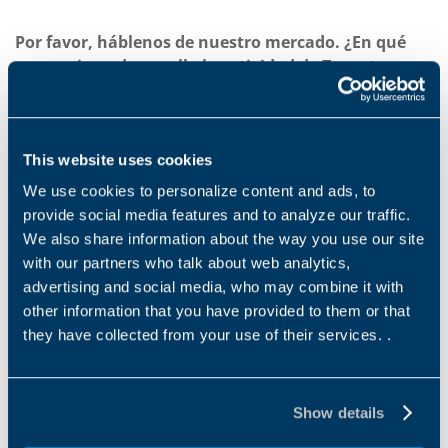
Por favor, háblenos de nuestro mercado. ¿En qué
escenario se desarrolla la actividad de Tecnotrans
Bonfiglioli?
Actualmente, el mercado español está muy
fragmentado y esto requiere altas dosis de flexibilidad,
This website uses cookies
que puede ser complicado para muchas empresas. En
We use cookies to personalize content and ads, to
nuestro caso, y a pesar de esto, hemos conseguido
provide social media features and to analyze our traffic.
estar entre los principales suministradores de equipos
We also share information about the way you use our site
mecánicos y electrónicos.
with our partners who talk about web analytics,
advertising and social media, who may combine it with
other information that you have provided to them or that
they have collected from your use of their services. .
Acaban de inaugurar sus nuevas instalaciones en
Castellbisbal (Barcelona). Por favor, háblenos de
ellas (superficie, distribución, servicios…).
Show details
La nueva nave de Tecnotrans Bonfiglioli se sitúa en una