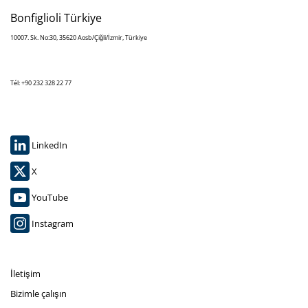
Bonfiglioli Türkiye
10007. Sk. No:30, 35620 Aosb/Çiğli/İzmir, Türkiye
Tél: +90 232 328 22 77
LinkedIn
X
YouTube
Instagram
İletişim
Bizimle çalışın