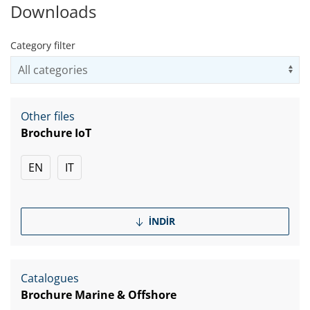
Downloads
Category filter
Us
Other files
Brochure IoT
EN
IT
İNDIR
Catalogues
Brochure Marine & Offshore