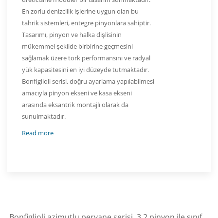
En zorlu denizcilik işlerine uygun olan bu
tahrik sistemleri, entegre pinyonlara sahiptir.
Tasarımı, pinyon ve halka dişlisinin
mükemmel şekilde birbirine geçmesini
sağlamak üzere tork performansını ve radyal
yük kapasitesini en iyi düzeyde tutmaktadır.
Bonfiglioli serisi, doğru ayarlama yapılabilmesi
amacıyla pinyon ekseni ve kasa ekseni
arasında eksantrik montajlı olarak da
sunulmaktadır.
Read more
Bonfiglioli azimutlu pervane serisi, 3.2 pinyon ile sınıf