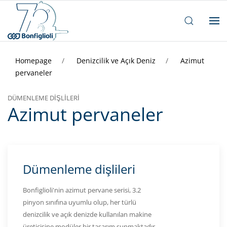
Homepage
Denizcilik ve Açık Deniz
Azimut
pervaneler
DÜMENLEME DIŞLILERI
Azimut pervaneler
Dümenleme dişlileri
Bonfiglioli'nin azimut pervane serisi, 3.2
pinyon sınıfına uyumlu olup, her türlü
denizcilik ve açık denizde kullanılan makine
üreticisine modüler bir tasarım sunmaktadır.