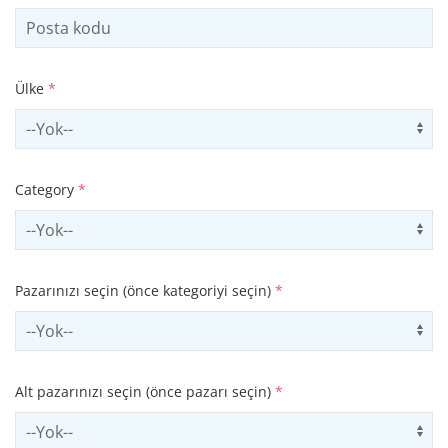
Ülke
*
Select country
Us
Category
*
Select contactCategory
Us
Pazarınızı seçin (önce kategoriyi seçin)
*
Select sector
Us
Alt pazarınızı seçin (önce pazarı seçin)
*
Select subSector
Us