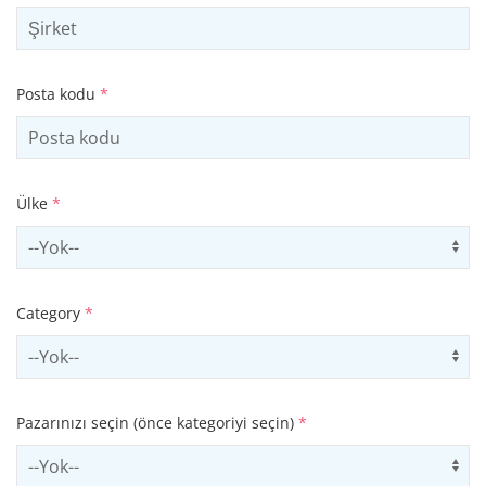
Posta kodu
*
Ülke
*
Select country
Us
Category
*
Select contactCategory
Us
Pazarınızı seçin (önce kategoriyi seçin)
*
Select sector
Us