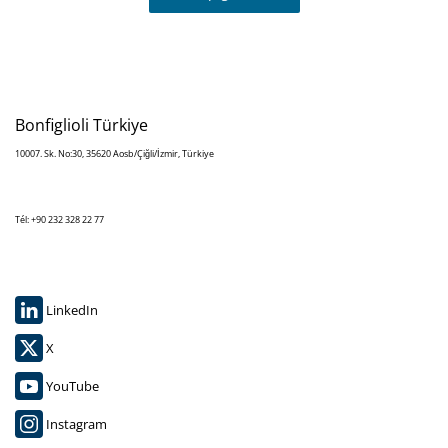
Bonfiglioli Türkiye
10007. Sk. No:30, 35620 Aosb/Çiğli/İzmir, Türkiye
Tél: +90 232 328 22 77
LinkedIn
X
YouTube
Instagram