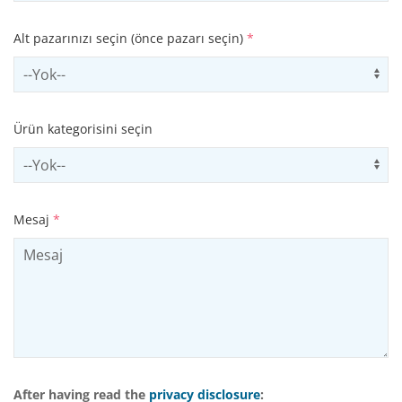
Alt pazarınızı seçin (önce pazarı seçin)
*
Select subSector
Us
Ürün kategorisini seçin
Select productCategory
Us
Mesaj
*
After having read the
privacy disclosure
: