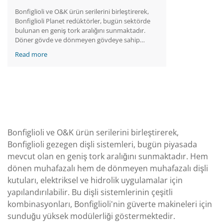
Bonfiglioli ve O&K ürün serilerini birleştirerek,
Bonfiglioli Planet redüktörler, bugün sektörde
bulunan en geniş tork aralığını sunmaktadır.
Döner gövde ve dönmeyen gövdeye sahip
redüktörlernın her ikisi de elektrik ve hidrolik
Read more
uygulamaları için yapılandırılabilir. Bu tahrik
sistemlerinin çok farklı kombinasyon oluşturma
imkanı, Bonfiglioli çözümlerinin güverte
makinelerine yönelik yüksek modüleriteye sahip
olduğunu göstermektedir.
Bonfiglioli ve O&K ürün serilerini birleştirerek,
Bonfiglioli gezegen dişli sistemleri, bugün piyasada
mevcut olan en geniş tork aralığını sunmaktadır. Hem
dönen muhafazalı hem de dönmeyen muhafazalı dişli
kutuları, elektriksel ve hidrolik uygulamalar için
yapılandırılabilir. Bu dişli sistemlerinin çeşitli
kombinasyonları, Bonfiglioli'nin güverte makineleri için
sunduğu yüksek modülerliği göstermektedir.