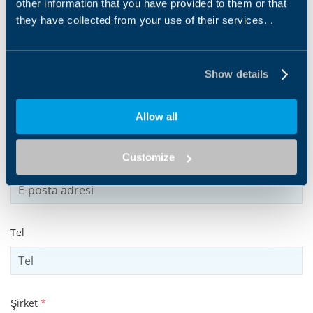
other information that you have provided to them or that
they have collected from your use of their services. .
Ad
*
Show details
Soyad
*
Allow all
Customize
E-posta adresi
*
Tel
Şirket
*