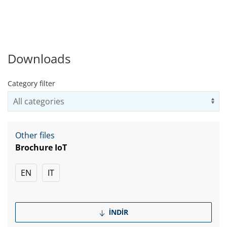
Downloads
Category filter
Us
Other files
Brochure IoT
EN
IT
İNDIR