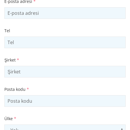
E-posta adresi
*
Tel
Şirket
*
Posta kodu
*
Ülke
*
Select country
Us