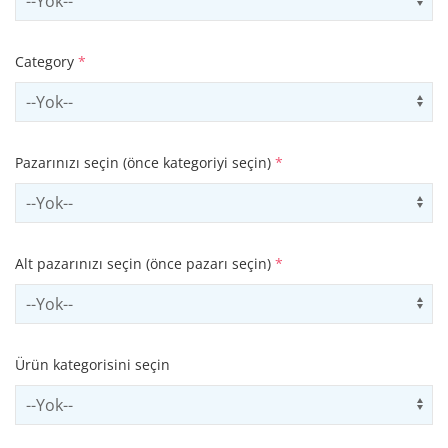
Category
*
Select contactCategory
Us
Pazarınızı seçin (önce kategoriyi seçin)
*
Select sector
Us
Alt pazarınızı seçin (önce pazarı seçin)
*
Select subSector
Us
Ürün kategorisini seçin
Select productCategory
Us