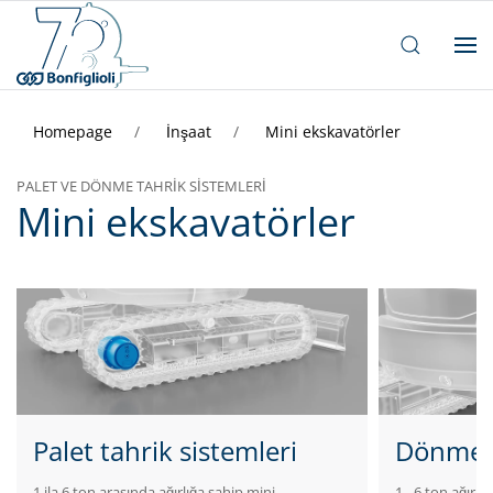
Homepage
İnşaat
Mini ekskavatörler
PALET VE DÖNME TAHRIK SISTEMLERI
Mini ekskavatörler
Palet tahrik sistemleri
Dönme t
1 ila 6 ton arasında ağırlığa sahip mini
1 - 6 ton ağırl