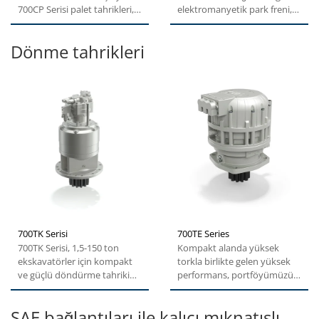
700CP Serisi palet tahrikleri,
elektromanyetik park freni,
Poclain hydraulics...
dar alanda yüksek...
Dönme tahrikleri
700TK Serisi
700TE Series
700TK Serisi, 1,5-150 ton
Kompakt alanda yüksek
ekskavatörler için kompakt
torkla birlikte gelen yüksek
ve güçlü döndürme tahriki
performans, portföyümüzün
paketidir. Bunlar,...
en önemli avantajlarından...
SAE bağlantıları ile kalıcı mıknatıslı