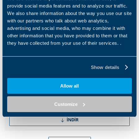
Catalogues
provide social media features and to analyze our traffic.
Electromobility Solutions
We also share information about the way you use our site
with our partners who talk about web analytics,
EN
advertising and social media, who may combine it with
other information that you have provided to them or that
they have collected from your use of their services. .
İNDIR
Show details
Catalogues
Brochure Mining Industry
Allow all
EN
PT
Customize
İNDIR