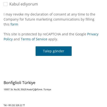
Kabul ediyorum
I may revoke my declaration of consent at any time to the
Company for future marketing communications by filling
this
form
This site is protected by reCAPTCHA and the Google
Privacy
Policy
and
Terms of Service
apply.
Talep gönder
Bonfiglioli Türkiye
10007. Sk. No:30, 35620 Aosb/Çiğli/İzmir, Türkiye
Tél: +90 232 328 22 77