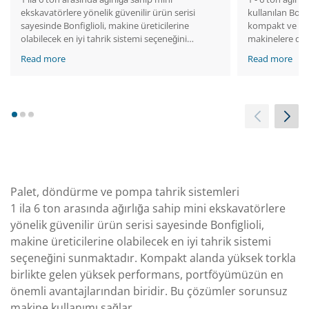
ekskavatörlere yönelik güvenilir ürün serisi
kullanılan Bonf
sayesinde Bonfiglioli, makine üreticilerine
kompakt ve veri
olabilecek en iyi tahrik sistemi seçeneğini
makinelere de e
sunmaktadır. Kompakt alanda yüksek tork
bakım gibi özel
Read more
Read more
içeren yüksek performans, portföyümüzün en
elektrikli mod
önemli faydalarından biridir. Yeni elektrikli
makinenin gele
modeller verimlilik artışı sağlar ve bu şekilde
kıyasla daha dü
geleneksel makinelere göre daha düşük bir
vermeden kapal
toplam sahip olma maliyeti sunarlar.
sağlar.
1
2
3
Palet, döndürme ve pompa tahrik sistemleri
1 ila 6 ton arasında ağırlığa sahip mini ekskavatörlere
yönelik güvenilir ürün serisi sayesinde Bonfiglioli,
makine üreticilerine olabilecek en iyi tahrik sistemi
seçeneğini sunmaktadır. Kompakt alanda yüksek torkla
birlikte gelen yüksek performans, portföyümüzün en
önemli avantajlarından biridir. Bu çözümler sorunsuz
makine kullanımı sağlar.