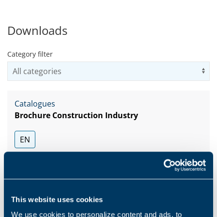
Downloads
Category filter
Us
Catalogues
Brochure Construction Industry
EN
İNDIR
This website uses cookies
We use cookies to personalize content and ads, to