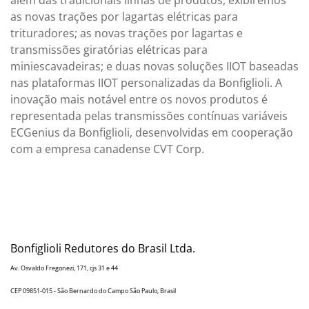
além das tradicionais linhas de produtos, exibiremos
as novas trações por lagartas elétricas para
trituradores; as novas trações por lagartas e
transmissões giratórias elétricas para
miniescavadeiras; e duas novas soluções IIOT baseadas
nas plataformas IIOT personalizadas da Bonfiglioli. A
inovação mais notável entre os novos produtos é
representada pelas transmissões contínuas variáveis
ECGenius da Bonfiglioli, desenvolvidas em cooperação
com a empresa canadense CVT Corp.
Bonfiglioli Redutores do Brasil Ltda.
Av. Osvaldo Fregonezi, 171, cjs 31 e 44
CEP 09851-015 - São Bernardo do Campo São Paulo, Brasil