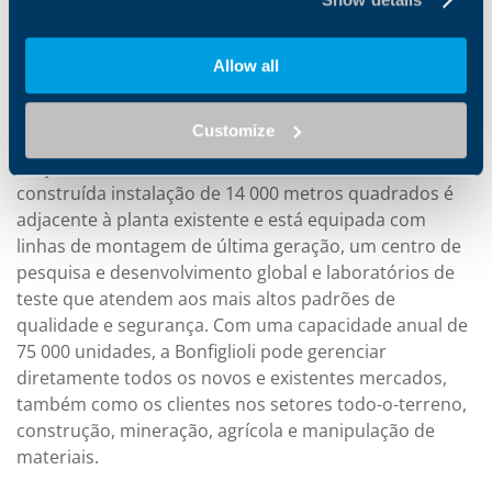
melhor tecnologia da Indústria 4.0, para criar
processos flexíveis e melhorar os padrões de
qualidade e produtividade.”
Allow all
Em 2018, de acordo com o lema da empresa italiana de
Customize
gerenciamento familiar - Forever Forward -, a Bonfiglioli
lançou uma nova fábrica em Chennai, na Índia. A recém
construída instalação de 14 000 metros quadrados é
adjacente à planta existente e está equipada com
linhas de montagem de última geração, um centro de
pesquisa e desenvolvimento global e laboratórios de
teste que atendem aos mais altos padrões de
qualidade e segurança. Com uma capacidade anual de
75 000 unidades, a Bonfiglioli pode gerenciar
diretamente todos os novos e existentes mercados,
também como os clientes nos setores todo-o-terreno,
construção, mineração, agrícola e manipulação de
materiais.