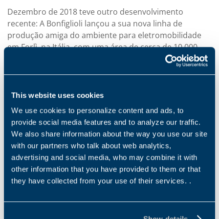
Dezembro de 2018 teve outro desenvolvimento
recente: A Bonfiglioli lançou a sua nova linha de
produção amiga do ambiente para eletromobilidade
em Forlì, na Itália, com uma área de cerca de 10 000
metros quadrados. Totalmente dedicada à produção
de eixos elétricos para motopropulsores e
transmissão de rodas de diferentes tamanhos, a nova
linha de produção foi implementada com a adoção de
This website uses cookies
uma ampla gama de tecnologias da Indústria 4.0 e
We use cookies to personalize content and ads, to
concebida com alto nível de flexibilidade, resultando na
provide social media features and to analyze our traffic.
capacidade de gerenciar 25 000 produtos por ano de
We also share information about the way you use our site
todas as formas e tamanhos, com tempos reduzidos
with our partners who talk about web analytics,
de configuração da máquina. De acordo com Marco
advertising and social media, who may combine it with
Cesari, Gerente Geral da Unidade de Negócios das
other information that you have provided to them or that
Indústrias de Mobilidade & Vento, “Esta expansão nos
they have collected from your use of their services. .
dá a oportunidade de suportar melhor nossos clientes
com soluções inovadoras para veículos industriais e
comerciais híbridos e elétricos. Decidimos empregar a
Show details