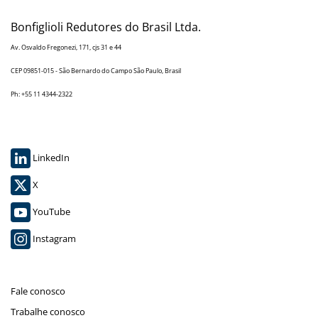
Bonfiglioli Redutores do Brasil Ltda.
Av. Osvaldo Fregonezi, 171, cjs 31 e 44
CEP 09851-015 - São Bernardo do Campo São Paulo, Brasil
Ph: +55 11 4344-2322
LinkedIn
X
YouTube
Instagram
Fale conosco
Trabalhe conosco