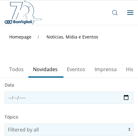
Homepage
Notícias, Mídia e Eventos
Todos
Novidades
Eventos
Imprensa
Histó
Data
a1
Tópico
Select topic filter
Us