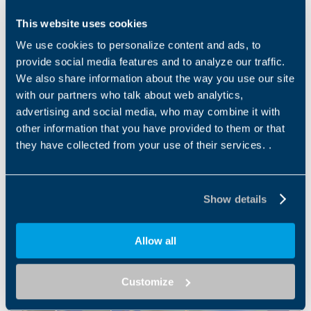
This website uses cookies
We use cookies to personalize content and ads, to
provide social media features and to analyze our traffic.
We also share information about the way you use our site
with our partners who talk about web analytics,
advertising and social media, who may combine it with
other information that you have provided to them or that
they have collected from your use of their services. .
novembro 24, 2022
Tecnotrans Bonfiglioli, S.A. inaugura nova sede
Show details
em Castellbisbal
Allow all
Customize