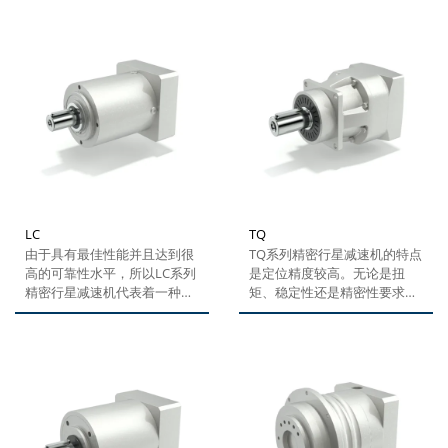
有不俗的 出现。它是针对往往
选项可以保证在许多应用中大
由于加大设备紧凑性而造成的
幅缩小设备尺寸，而在这些应
空间问题所提 供的解决方案。
用中过去几乎不可能增大可传
TQK系列特别适合各种要求严
输的输出扭矩。而如今，可传
苛的伺服系统，例 如：快速动
输扭矩已增大40%。
态响应、频繁的正反转运动、
精密定位和运动控制、 频繁启
停以及高度的紧凑性。这款减
速机的工艺设计可以在输出 轴
上实现很大的轴向和径向负
载，而且噪音非常小。
LC
TQ
由于具有最佳性能并且达到很
TQ系列精密行星减速机的特点
高的可靠性水平，所以LC系列
是定位精度较高。无论是扭
精密行星减速机代表着一种灵
矩、稳定性还是精密性要求，
活性的解决方案和有价值的选
这款顶级产品在每个类别中均
择。其增强型性能选项可以保
有不俗的表现。TQ系列特别适
证在许多应用中大幅缩小设备
合各种要求严苛的伺服系统，
尺寸，而在这些应用中过去几
例如：快速动态和频繁的正反
乎不可能增大可传输的输出扭
转运动、精密定位和运动控
矩。而如今，可传输扭矩已增
制、频繁启停以及高度的紧凑
大40%。
性。 TQ系列精密行星减速机
的工艺设计可以在输出轴上实