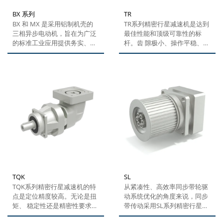
BX 系列
TR
BX 和 MX 是采用铝制机壳的
TR系列精密行星减速机是达到
三相异步电动机，旨在为广泛
最佳性能和顶级可靠性的标
的标准工业应用提供务实、可
杆。齿 隙极小、操作平稳、易
靠且经济高效的解决方案。无
于组装电机以及作为标配的多
论是独立运行版本（IEC）还
种产品配置 都是TR系列精密行
是紧凑型联轴器版本，它们均
星减速机众多突出特点中的一
符合...
部分。 这款多用途的产品系列
可以提供多种配置：自由输入
端、输入端 采用直角、输出端
采用直角。
TQK
SL
TQK系列精密行星减速机的特
从紧凑性、高效率同步带轮驱
点是定位精度较高。无论是扭
动系统优化的角度来说，同步
矩、 稳定性还是精密性要求，
带传动采用SL系列精密行星减
这款顶级产品在每个类别中均
速机无可匹敌。其增强型性能