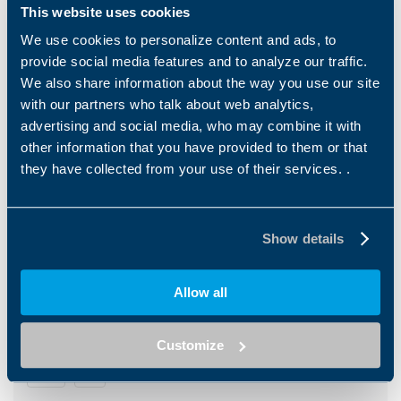
HMI BMV 系列除了出色的性
ANG Active Next Generation
This website uses cookies
能，还具有紧凑设计和前面板
伺服变频器系列可为机器制造
We use cookies to personalize content and ads, to
密封（最高 IP66）的特点。
商提供高性能解决方案。全新
provide social media features and to analyze our traffic.
由于配备两个带集成开关的以
集成微控制器提供多种强化新
太网端口，因此可轻松集成到
功能，例如具有三次插值的循
We also share information about the way you use our site
现有网络中。
环同步定位模式、制动控制和
with our partners who talk about web analytics,
反馈接触的评估。该解决方案
advertising and social media, who may combine it with
可满足不同行业特种机械的特
殊要求。...
other information that you have provided to them or that
Downloads
they have collected from your use of their services. .
Category filter
Us
Show details
Allow all
Catalogues
Brochure Packaging
Customize
EN
IT