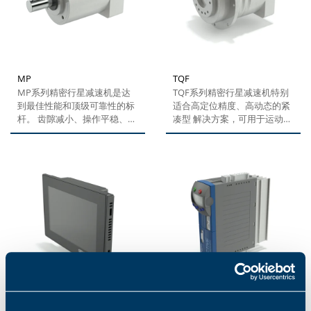
现很大的轴向和径向负载，而
且操作噪音非常小。新款TQ适
用的主要领域包括：各种工业
自动化系统、机器人、机床、
包装设备或者其他需 要使用高
性能伺服驱动系统的应用。
MP
TQF
MP系列精密行星减速机是达
TQF系列精密行星减速机特别
到最佳性能和顶级可靠性的标
适合高定位精度、高动态的紧
杆。 齿隙减小、操作平稳、易
凑型 解决方案，可用于运动控
于组装电机以及作为标配的多
制、自动化和机器人领域。这
种产品配 置都是MP系列精密
一卓越产 品的主要特点即扭转
行星减速机众多突出特点中的
刚度最大、齿隙低、倾覆力矩
一部分。 这款多用途的产品系
最大、过载最 大且非常紧凑。
列可以提供多种配置：自由输
适用于TQF减速机的典型应用
入端、输入端 采用直角、输出
包括：精密旋转、 精密机床和
端采用直角。
物料搬运。
BMV 系列
ANG 系列