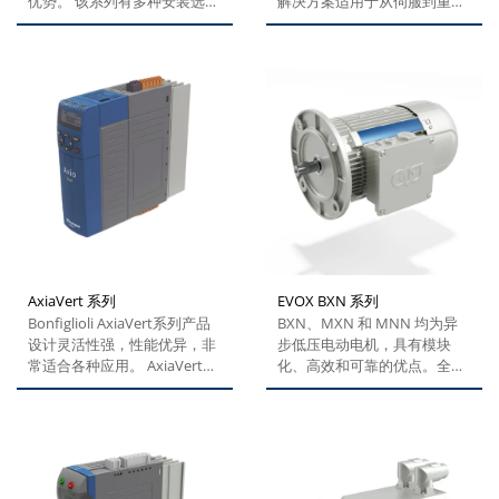
优势。 该系列有多种安装选
解决方案适用于从伺服到重工
项、轴配置和电机接口选项，
业应用的各种类型机器设备。
并且所有选项均为标配，为用
对现场总线系统提供广泛支
户提供绝对的灵活性。凭借多
持，配备对运动控制应用的标
项制造技术，邦飞利的...
准化接口，让...
AxiaVert 系列
EVOX BXN 系列
Bonfiglioli AxiaVert系列产品
BXN、MXN 和 MNN 均为异
设计灵活性强，性能优异，非
步低压电动电机，具有模块
常适合各种应用。 AxiaVert系
化、高效和可靠的优点。全新
列产品采用模块化设计，可提
EVOX...
供集成化STO功能、可选的编
码器接口（包括Hiperface...