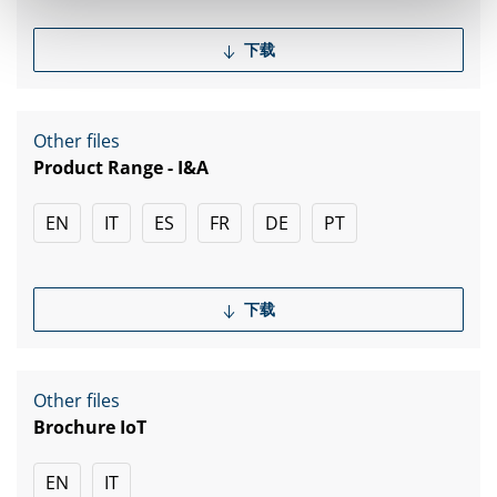
下载
Other files
Product Range - I&A
EN
IT
ES
FR
DE
PT
下载
Other files
Brochure IoT
EN
IT