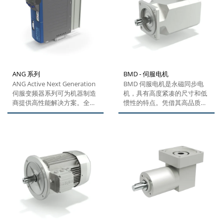
ANG 系列
BMD - 伺服电机
ANG Active Next Generation
BMD 伺服电机是永磁同步电
伺服变频器系列可为机器制造
机，具有高度紧凑的尺寸和低
商提供高性能解决方案。全新
惯性的特点。凭借其高品质的
集成微控制器提供多种强化新
钕铁硼稀土磁铁和非凡的设
功能，例如具有三次插值的循
计，这款产品可满足对精度、
环同步定位模式、制动控制和
动态和速度设置的最严格要
反馈接触的评估。该解决方案
求。这些电机配备了最新编码
可满足不同行业特种机械的特
器技术，已针对变频器和精密
殊要求。...
行星齿轮箱的运行进行了优
化，具有出色的协同效应。 产
品的设计加之不同类型的选
项，让它具有更强大的模块优
势。...