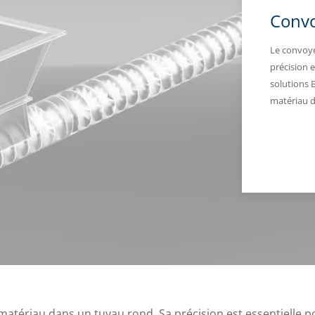
Convo
Le convoye
précision 
solutions 
matériau da
matériau dans un tuyau rond. Sa précision est essentielle p