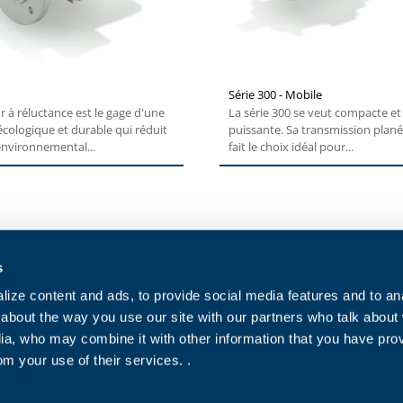
Série 300 - Mobile
 à réluctance est le gage d'une
La série 300 se veut compacte et
écologique et durable qui réduit
puissante. Sa transmission plané
environnemental...
fait le choix idéal pour...
s
Contact Us
Cookies polic
ize content and ads, to provide social media features and to anal
Work with Us
Politique de c
about the way you use our site with our partners who talk about
For indirect suppliers
Conditions d
ia, who may combine it with other information that you have pro
om your use of their services. .
Purchase con