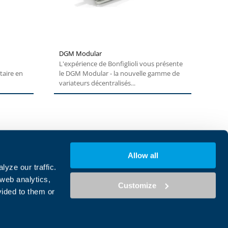
DGM Modular
L'expérience de Bonfiglioli vous présente
taire en
le DGM Modular - la nouvelle gamme de
variateurs décentralisés...
Allow all
y
Code d'éthique du groupe
yze our traffic.
onfidentialité
Whistleblowing
 web analytics,
Customize
e vente
Signaler une vulnérabilité
vided to them or
ditions
Déclaration d'accessibilité