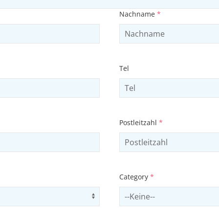
Nachname
*
Tel
Postleitzahl
*
Category
*
Use arrow keys to navigate opti
Select contactCategory