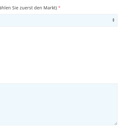
ählen Sie zuerst den Markt)
*
ons
Use arrow
ons