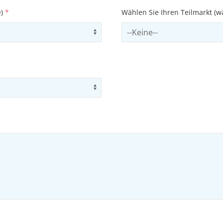
e)
*
Wählen Sie Ihren Teilmarkt (w
Use arrow keys to navigate opti
Select subSector
Use arrow keys to navigate opti