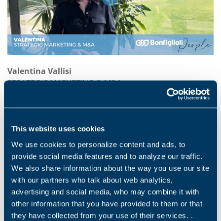
Valentina Vallisi
STRATEGIC MARKETING & M&A
1
2
3
4
5
6
7
8
9
10
11
12
This website uses cookies
We use cookies to personalize content and ads, to
Nos projets
provide social media features and to analyze our traffic.
We also share information about the way you use our site
with our partners who talk about web analytics,
L'évolution et l'innovation sont inscrites dans nos
advertising and social media, who may combine it with
gênes. Chez Bonfiglioli, vous entrerez dans une équipe
other information that you have provided to them or that
multiculturelle et pluridisciplinaire qui participe chaque
they have collected from your use of their services. .