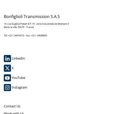
Bonfiglioli Transmission S.A.S
14, rue Eugène Pottier B.P. 19 - zone industrielle de Moimont II
Marly la ville, 95670 - France
Tél: +33 1 34474510 - Fax: +33 1 34688800
LinkedIn
X
YouTube
Instagram
Contact Us
Work with Us