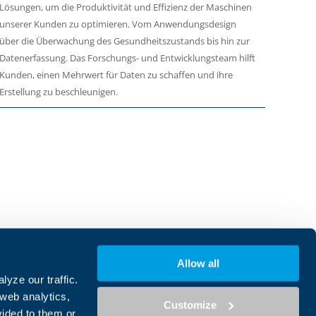
Lösungen, um die Produktivität und Effizienz der Maschinen
unserer Kunden zu optimieren. Vom Anwendungsdesign
über die Überwachung des Gesundheitszustands bis hin zur
Datenerfassung. Das Forschungs- und Entwicklungsteam hilft
Kunden, einen Mehrwert für Daten zu schaffen und ihre
Erstellung zu beschleunigen.
inie
Ethikkodex der Gruppe
Allow all
chtlinie
Whistleblowing
yze our traffic.
ingungen
Schwachstelle melden
 web analytics,
Customize
vided to them or