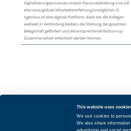
Digitalisierungsprozesses unserer Personalabteilung und soll
eine neue globale Mitarbeitererfahrung ermöglichen. E-
ngenious ist eine digitale Plattform, dank der alle Kollegen
weltweit in Verbindung bleiben, die Stärkung der gesamten
Belegschaft gefördert und die entsprechende Bottom-up-
Zusammenarbeit erleichtert werden können.
Bonfiglioli Deutschland
This website uses cookie
LinkedIn
GmbH
We use cookies to personal
X
Sperberweg 12 - 41468 Neuss (Deutschland)
We also share information 
YouTube
advertising and social med