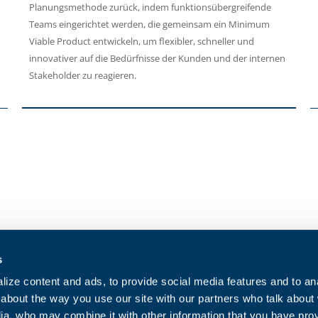
Planungsmethode zurück, indem funktionsübergreifende
Teams eingerichtet werden, die gemeinsam ein Minimum
Viable Product entwickeln, um flexibler, schneller und
innovativer auf die Bedürfnisse der Kunden und der internen
Stakeholder zu reagieren.
Kontaktieren Sie uns
Cookie-Richtl
s
Arbeiten Sie mit uns
Datenschutzri
ize content and ads, to provide social media features and to anal
Für indirekte Lieferanten
Verkaufsbed
about the way you use our site with our partners who talk about
ia, who may combine it with other information that you have pro