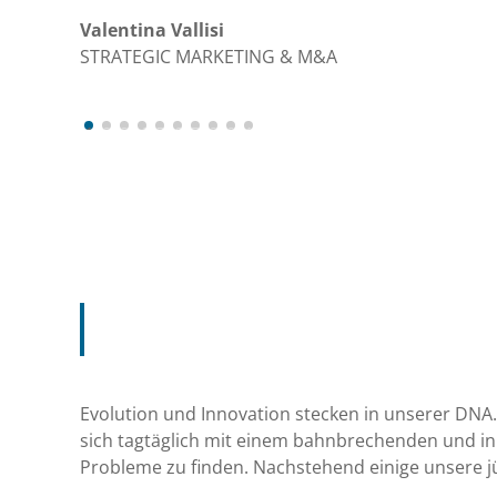
Valentina Vallisi
STRATEGIC MARKETING & M&A
1
2
3
4
5
6
7
8
9
10
Evolution und Innovation stecken in unserer DNA. B
sich tagtäglich mit einem bahnbrechenden und in
Probleme zu finden. Nachstehend einige unsere jün