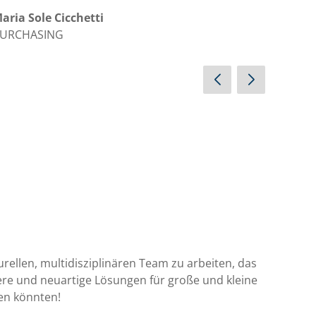
aria Sole Cicchetti
Marco
URCHASING
RESEA
urellen, multidisziplinären Team zu arbeiten, das
ere und neuartige Lösungen für große und kleine
ren könnten!