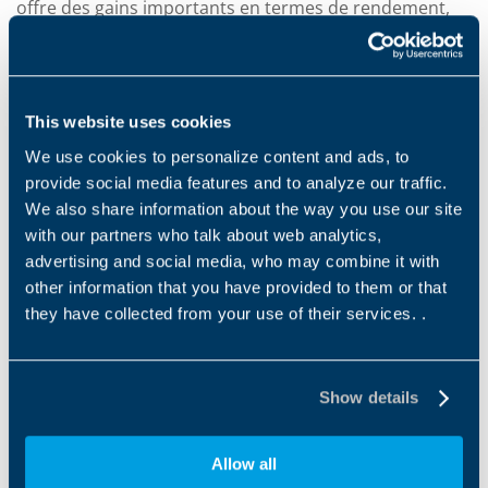
offre des gains importants en termes de rendement,
soit un retour sur investissement immédiat sous forme
de réduction des frais de gestion.
L’ensemble « Haute puissance volumique » associé à
This website uses cookies
un large éventail de réducteurs Bonfiglioli est
We use cookies to personalize content and ads, to
synonyme d’atouts importants au niveau de l’espace
provide social media features and to analyze our traffic.
d’installation. Pour la même puissance de sortie, le
We also share information about the way you use our site
nouveau moteur synchrone à réluctance BSR prend
with our partners who talk about web analytics,
beaucoup moins de place. L’entraînement est à la fois
advertising and social media, who may combine it with
plus court et plus compact, boîte à bornes incluse.
other information that you have provided to them or that
Selon l’application, le gain peut aller jusqu’à deux tailles
they have collected from your use of their services. .
de carcasse. Le concepteur de la machine bénéficiera
donc d’espace et de liberté supplémentaires.
Le nouveau contrôle vectoriel (FOC Field Oriented
Show details
Control) disponible dans les variateurs de fréquence
Bonfiglioli, série Active Cube, permet à la machine
Allow all
d’atteindre un contrôle très précis et dynamique de la