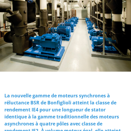
La nouvelle gamme de moteurs synchrones à
réluctance BSR de Bonfiglioli atteint la classe de
rendement IE4 pour une longueur de stator
identique à la gamme traditionnelle des moteurs
asynchrones à quatre pôles avec classe de
rendement IE2. À volume moteur égal, elle atteint