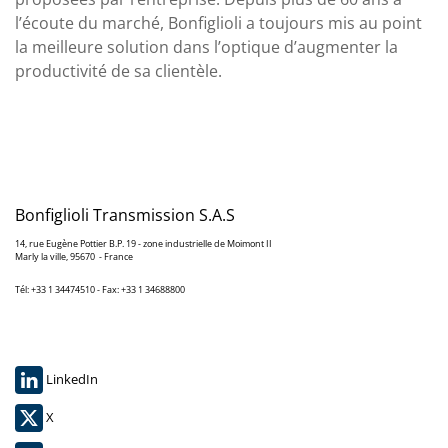
l’écoute du marché, Bonfiglioli a toujours mis au point
la meilleure solution dans l’optique d’augmenter la
productivité de sa clientèle.
Bonfiglioli Transmission S.A.S
14, rue Eugène Pottier B.P. 19 - zone industrielle de Moimont II
Marly la ville, 95670 - France
Tél: +33 1 34474510 - Fax: +33 1 34688800
LinkedIn
X