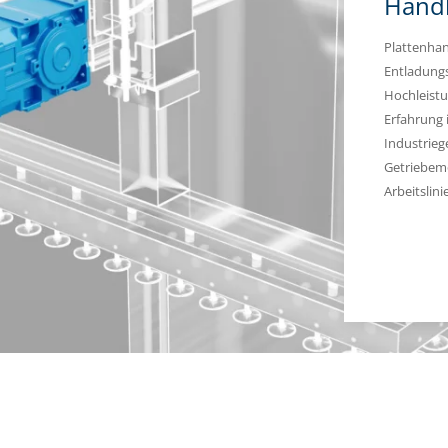
Handl
Plattenhan
Entladungs
Hochleistu
Erfahrung i
Industrie
Getriebemo
Arbeitslini