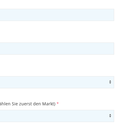
ons
Use arrow
ählen Sie zuerst den Markt)
*
ons
Use arrow