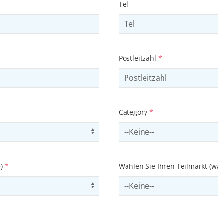
Tel
Postleitzahl
*
Category
*
Use arrow keys to navigate opti
Select contactCategory
e)
*
Wählen Sie Ihren Teilmarkt (w
Use arrow keys to navigate opti
Select subSector