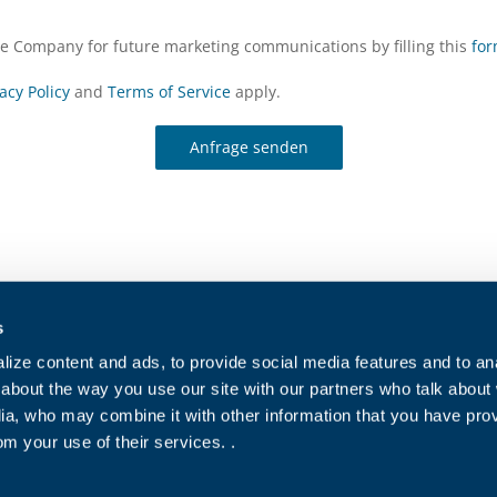
the Company for future marketing communications by filling this
fo
acy Policy
and
Terms of Service
apply.
Anfrage senden
Kontaktieren Sie uns
Cookie-Richtl
s
Arbeiten Sie mit uns
Datenschutzri
ize content and ads, to provide social media features and to anal
Für indirekte Lieferanten
Verkaufsbed
about the way you use our site with our partners who talk about
ia, who may combine it with other information that you have pro
Einkaufsbed
om your use of their services. .