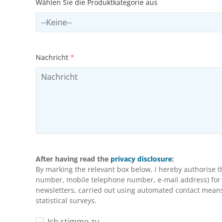
Wählen Sie die Produktkategorie aus
Select productCategory
Nachricht
*
After having read the
privacy disclosure
:
By marking the relevant box below, I hereby authorise 
number, mobile telephone number, e-mail address) for m
newsletters, carried out using automated contact means 
statistical surveys.
Ich stimme zu