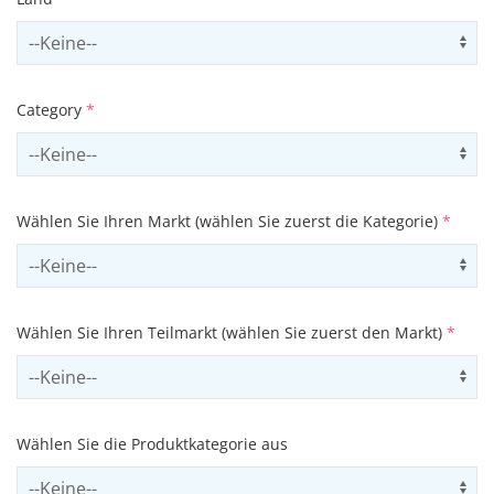
Select country
Us
Category
*
Select contactCategory
Us
Wählen Sie Ihren Markt (wählen Sie zuerst die Kategorie)
*
Select sector
Us
Wählen Sie Ihren Teilmarkt (wählen Sie zuerst den Markt)
*
Select subSector
Us
Wählen Sie die Produktkategorie aus
Select productCategory
Us