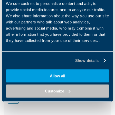
Die kontinuierliche
Die Bonfiglioli
We use cookies to personalize content and ads, to
Betriebsweise und die langen
Schwenkantriebe für Bagger
provide social media features and to analyze our traffic.
Distanzen sind zwei Elemente,
mit 7 bis 150 Tonnen sind
We also share information about the way you use our site
die Überlandförderer zu einer
kompakt und sehr
with our partners who talk about web analytics,
herausfordernden
leistungsfähig....
...
Anwendung machen. Unsere
advertising and social media, who may combine it with
Lösungen können hohe
other information that you have provided to them or that
1
2
Leistungsanforderungen
they have collected from your use of their services. .
bewältigen und sind einfach
zu warten, was sie zu einer
idealen Option für diesen
Prozess macht.
Show details
Downloads
Allow all
Catalogues
Brochure Construction Industry
Customize
EN