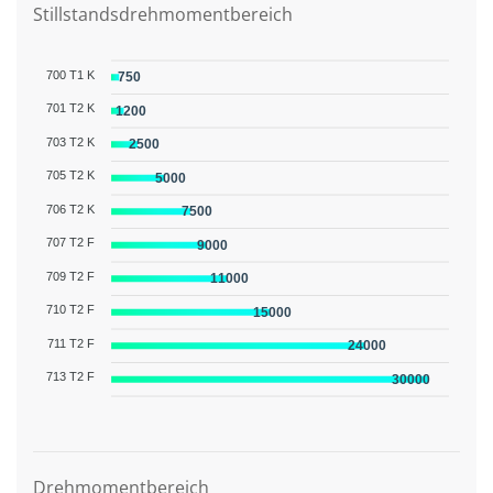
Stillstandsdrehmomentbereich
700 T1 K
750
701 T2 K
1200
703 T2 K
2500
705 T2 K
5000
706 T2 K
7500
707 T2 F
9000
709 T2 F
11000
710 T2 F
15000
711 T2 F
24000
713 T2 F
30000
Grafikbeschreibung
Drehmomentbereich