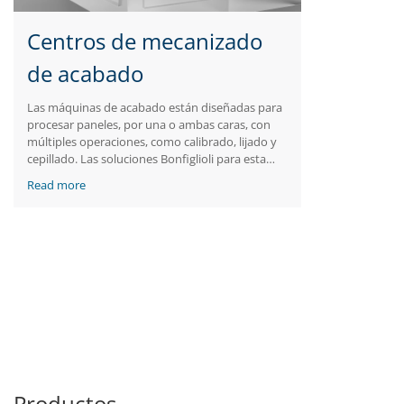
Centros de mecanizado
de acabado
Las máquinas de acabado están diseñadas para
procesar paneles, por una o ambas caras, con
múltiples operaciones, como calibrado, lijado y
cepillado. Las soluciones Bonfiglioli para esta
parte del proceso de labrado de la madera están
Read more
centradas en nuestra tecnología de reluctancia
sincrónica, que garantiza una eficiencia IE4 en el
eje de rodillos, una buena dinámica en el
posicionamiento y la elevación del panel así
como un control de alta calidad a baja velocidad
cuando se solicite.
Productos