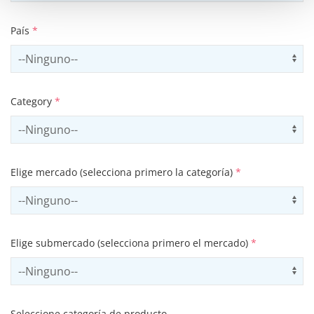
País
*
Select country
Us
Category
*
Select contactCategory
Us
Elige mercado (selecciona primero la categoría)
*
Select sector
Us
Elige submercado (selecciona primero el mercado)
*
Select subSector
Us
Seleccione categoría de producto