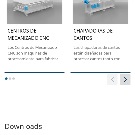
CENTROS DE
CHAPADORAS DE
MECANIZADO CNC
CANTOS
Los Centros de Mecanizado
Las chapadoras de cantos
CNC son máquinas de
están diseñadas para
procesamiento para fabricar
procesar cantos tanto con
muebles, ventanas y
material enrollado como en...
puertas,...
1
2
3
Downloads