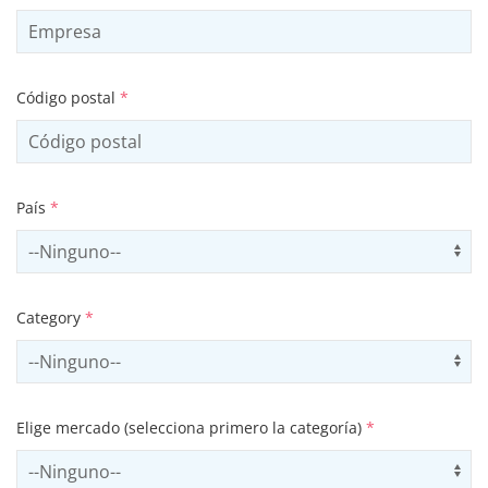
Código postal
*
País
*
Select country
Us
Category
*
Select contactCategory
Us
Elige mercado (selecciona primero la categoría)
*
Select sector
Us