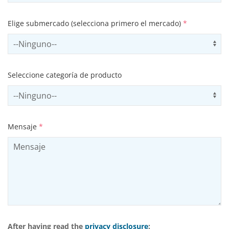
Elige submercado (selecciona primero el mercado)
*
Select subSector
Us
Seleccione categoría de producto
Select productCategory
Us
Mensaje
*
After having read the
privacy disclosure
: