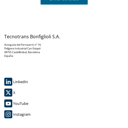
Tecnotrans Bonfiglioli S.A.
Avinguda del Ferrocarril, nº 14,
Polígono Industrial Can Estapé
08755 Castellbisbal, Barcelona
España
LinkedIn
X
YouTube
Instagram