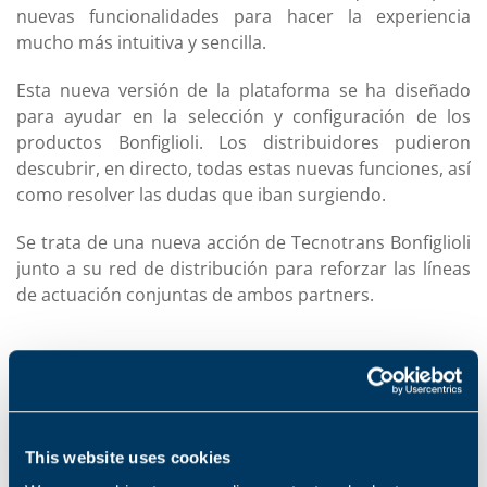
nuevas funcionalidades para hacer la experiencia
mucho más intuitiva y sencilla.
Esta nueva versión de la plataforma se ha diseñado
para ayudar en la selección y configuración de los
productos Bonfiglioli. Los distribuidores pudieron
descubrir, en directo, todas estas nuevas funciones, así
como resolver las dudas que iban surgiendo.
Se trata de una nueva acción de Tecnotrans Bonfiglioli
junto a su red de distribución para reforzar las líneas
de actuación conjuntas de ambos partners.
Sobre la nueva versión de Mosaico
Mosaico se ha convertido en un sistema integral de
comercio electrónico. La moderna plataforma en línea
This website uses cookies
de Bonfiglioli sigue creciendo y garantizando una