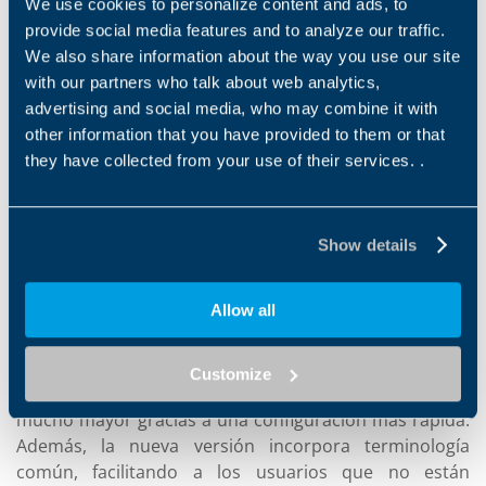
We use cookies to personalize content and ads, to
mayor eficacia y una mejor usabilidad gracias a una
provide social media features and to analyze our traffic.
gama más amplia de funcionalidades. Mosaico incluye
We also share information about the way you use our site
ahora funciones adicionales que lo convierten en una
with our partners who talk about web analytics,
herramienta aún más valiosa para que los clientes de
advertising and social media, who may combine it with
Bonfiglioli encuentren el producto que mejor se adapte
other information that you have provided to them or that
a sus necesidades.
they have collected from your use of their services. .
La nueva versión de Mosaico está totalmente integrada
con el ERP de Bonfiglioli y ofrece una mayor flexibilidad
y fiabilidad gracias a una interfaz multidispositivo.
Show details
Esencialmente, existen cuatro nuevas características:
Un selector de productos integrado, una amplia
Allow all
función de búsqueda, un soporte de configuración y
un sistema de tickets con status. Con la ayuda de estas
nuevas características, la experiencia de usuario
Customize
mejora significativamente con un ahorro de tiempo
mucho mayor gracias a una configuración más rápida.
Además, la nueva versión incorpora terminología
común, facilitando a los usuarios que no están