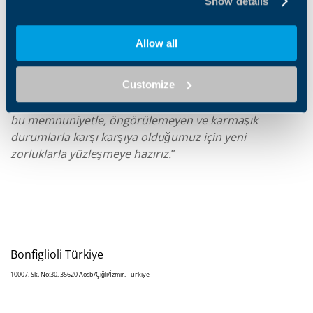
Show details
Sonia Bonfiglioli'nin dediği gibi
“Tüm dünyada 4000'den
fazla insanın sürekli ve günlük çalışmasının bir sonucu
olan bu başarıdan gurur duyuyoruz ve onlara
Allow all
teşekkürlerimizi ve şükranlarımızı sunuyoruz.
Babam
65 yıl önce Bonfiglioli'yi kurduğunda, ne kadar
Customize
ilerleyeceğimizi ve yıllar içinde yaptığımız değişiklikleri
hayal edebileceğini sanmıyorum. Ancak, yüreğimizdeki
bu memnuniyetle, öngörülemeyen ve karmaşık
durumlarla karşı karşıya olduğumuz için yeni
zorluklarla yüzleşmeye hazırız.
”
Bonfiglioli Türkiye
10007. Sk. No:30, 35620 Aosb/Çiğli/İzmir, Türkiye