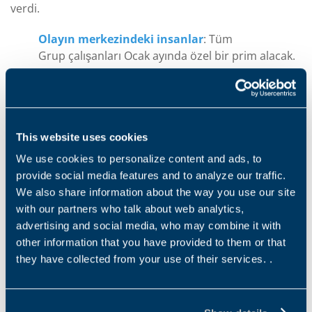
verdi.
Olayın merkezindeki insanlar
: Tüm
Grup çalışanları Ocak ayında özel bir prim alacak.
Bonfiglioli ormanı doğdu
:
Gezegene oksijen
sağlayan 4.500 ağaç. Her şube/konum, türü,
konumu ve büyümesi, çevreyi ve ekosistemi
korumaya kararlı bir platform olan Treedom
This website uses cookies
aracılığıyla çevrimiçi olarak takip edilebilen belirli
We use cookies to personalize content and ads, to
sayıda ağaç fidesi alacaktır.
provide social media features and to analyze our traffic.
We also share information about the way you use our site
Save the Children
: Çocuklar ve gençler, geleceği
with our partners who talk about web analytics,
temsil ettikleri için her zaman Bonfiglioli
advertising and social media, who may combine it with
Grubu'nun ilgi odağı olmuştur. Aynı ruhla,
other information that you have provided to them or that
dünyanın dört bir yanındaki zor durumdaki
they have collected from your use of their services. .
çocuklara yardım etmek için yıllardır çalışan bu
sivil toplum kuruluşuna da bağış yapılacak.