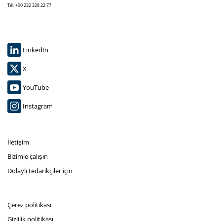
Tél: +90 232 328 22 77
LinkedIn
X
YouTube
Instagram
İletişim
Bizimle çalışın
Dolaylı tedarikçiler için
Çerez politikası
Gizlilik politikası