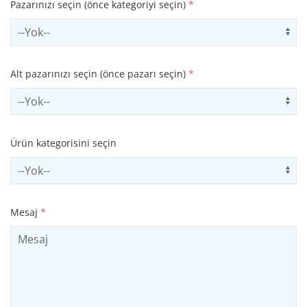
Pazarınızı seçin (önce kategoriyi seçin)
*
Select sector
Us
Alt pazarınızı seçin (önce pazarı seçin)
*
Select subSector
Us
Ürün kategorisini seçin
Select productCategory
Us
Mesaj
*