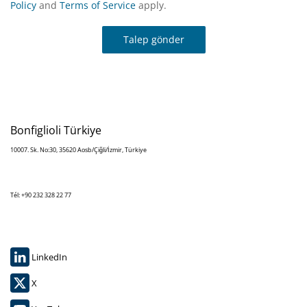
Policy
and
Terms of Service
apply.
Talep gönder
Bonfiglioli Türkiye
10007. Sk. No:30, 35620 Aosb/Çiğli/İzmir, Türkiye
Tél: +90 232 328 22 77
LinkedIn
X