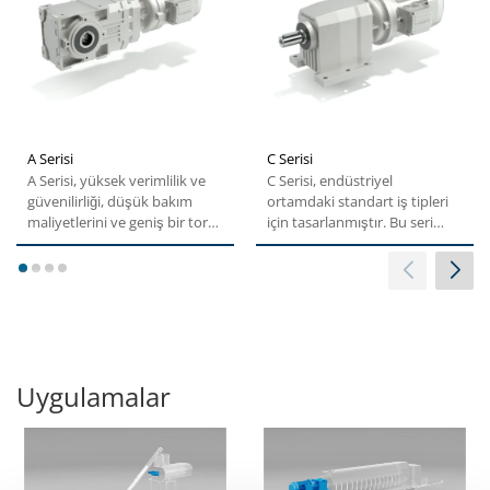
A Serisi
C Serisi
A Serisi, yüksek verimlilik ve
C Serisi, endüstriyel
güvenilirliği, düşük bakım
ortamdaki standart iş tipleri
maliyetlerini ve geniş bir tork
için tasarlanmıştır. Bu seri
aralığını...
birinci sınıf...
1
2
3
4
Uygulamalar