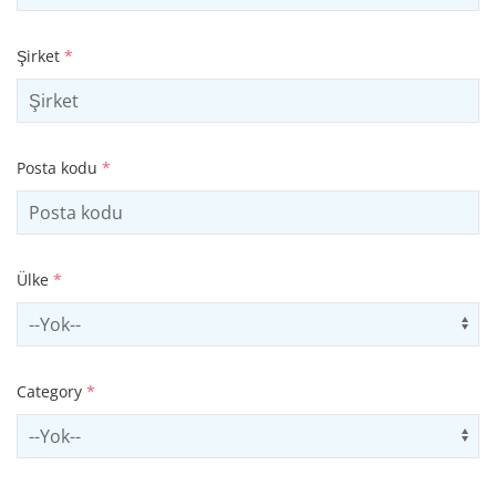
Şirket
*
Posta kodu
*
Ülke
*
Select country
Us
Category
*
Select contactCategory
Us