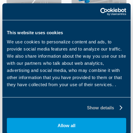
HAMMADDE
İŞLEME
This website uses cookies
ELLEÇLEME
Karıştırma ve kalıptan
We use cookies to personalize content and ads, to
çıkarma, bu özel alt işlemin iki
Hammadde işleme, pişirme
provide social media features and to analyze our traffic.
önemli aşamasıdır.
süresinin ilk aşamasıdır.
We also share information about the way you use our site
Karıştırıcılara...
Sonraki pişirme işlemlerinin
with our partners who talk about web analytics,
kesintiye uğramasını...
advertising and social media, who may combine it with
1
2
3
4
5
6
7
other information that you have provided to them or that
they have collected from your use of their services. .
Downloads
Show details
Category filter
Allow all
Us