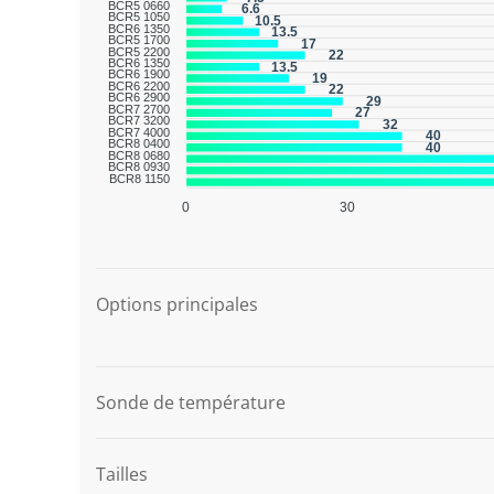
BCR5 0660
6.6
BCR5 1050
10.5
BCR6 1350
13.5
BCR5 1700
17
BCR5 2200
22
BCR6 1350
13.5
BCR6 1900
19
BCR6 2200
22
BCR6 2900
29
BCR7 2700
27
BCR7 3200
32
BCR7 4000
40
BCR8 0400
40
BCR8 0680
BCR8 0930
BCR8 1150
0
30
Description du graphique
Options principales
Sonde de température
Tailles