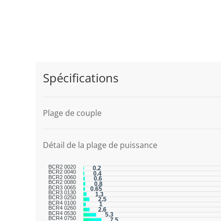
Spécifications
Plage de couple
Détail de la plage de puissance
BCR2 0020
0.2
BCR2 0040
0.4
BCR2 0060
0.6
BCR2 0080
0.8
BCR3 0065
0.65
BCR3 0130
1.3
BCR3 0250
2.5
BCR4 0100
1
BCR4 0260
2.6
BCR4 0530
5.3
BCR4 0750
7.5