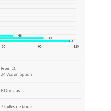
68
93
115
60
90
120
Frein CC
24 Vcc en option
PTC inclus
7 tailles de bride