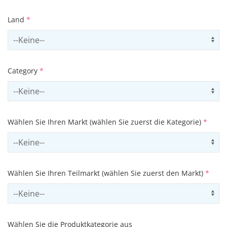
Land
*
Select country
Us
Category
*
Select contactCategory
Us
Wählen Sie Ihren Markt (wählen Sie zuerst die Kategorie)
*
Select sector
Us
Wählen Sie Ihren Teilmarkt (wählen Sie zuerst den Markt)
*
Select subSector
Us
Wählen Sie die Produktkategorie aus