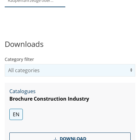
Raupenfahrzeuge oder
Fräsmaschinen. Dank des
kompakten,...
Downloads
Category filter
Us
Catalogues
Brochure Construction Industry
EN
DOWNLOAD