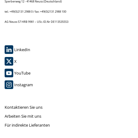
Sperberweg 12 - 41468 Neuss (Deutschland)
tel.: +49(0)2131 2988 0 / fax: +49(0)2131 2988 100
AG Neuss 57 HRB 9981 – USt.-ID.Nr DE113535553
LinkedIn
X
YouTube
Instagram
Kontaktieren Sie uns
Arbeiten Sie mit uns
Für indirekte Lieferanten