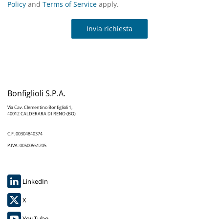
Policy
and
Terms of Service
apply.
Invia richiesta
Bonfiglioli S.P.A.
Via Cav. Clementino Bonfiglioli 1,
40012 CALDERARA DI RENO (BO)
C.F. 00304840374
P.IVA: 00500551205
LinkedIn
X
YouTube