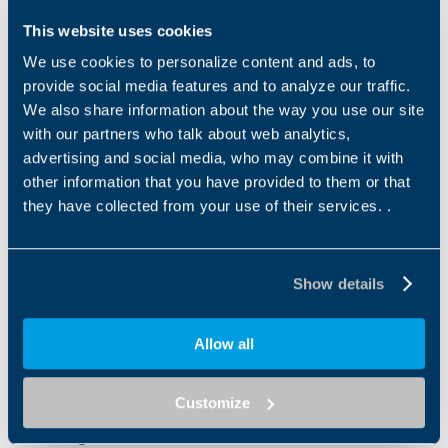
This website uses cookies
We use cookies to personalize content and ads, to
provide social media features and to analyze our traffic.
We also share information about the way you use our site
ACCIONAMIENTOS DE
ACCIONAMIENTOS DE
with our partners who talk about web analytics,
RUEDA
RUEDA
advertising and social media, who may combine it with
Bonfiglioli cuenta con una
Bonfiglioli cuenta con una
other information that you have provided to them or that
serie de plataformas de
serie de productos fiables
they have collected from your use of their services. .
acceso fiables, lo que le
para plataformas articuladas
permite ofrecer a los OEM...
y telescópicas, tijeras...
1
2
3
4
5
6
Show details
Allow all
Downloads
Customize
Catalogues