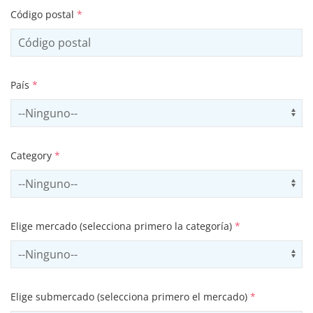
Código postal
*
País
*
Select country
Us
Category
*
Select contactCategory
Us
Elige mercado (selecciona primero la categoría)
*
Select sector
Us
Elige submercado (selecciona primero el mercado)
*