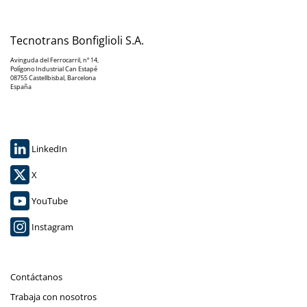
Tecnotrans Bonfiglioli S.A.
Avinguda del Ferrocarril, nº 14,
Polígono Industrial Can Estapé
08755 Castellbisbal, Barcelona
España
LinkedIn
X
YouTube
Instagram
Contáctanos
Trabaja con nosotros