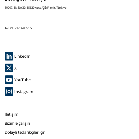
10007. Sk. No:30, 35620 Aosb/Çiğli/İzmir, Türkiye
Tél: +90 232 328 22 77
LinkedIn
X
YouTube
Instagram
İletişim
Bizimle çalışın
Dolaylı tedarikçiler için