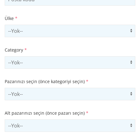
Ülke
*
Select country
Us
Category
*
Select contactCategory
Us
Pazarınızı seçin (önce kategoriyi seçin)
*
Select sector
Us
Alt pazarınızı seçin (önce pazarı seçin)
*
Select subSector
Us