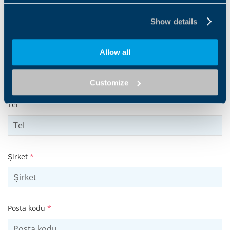
Soyad
*
Show details
Allow all
E-posta adresi
*
Customize
Tel
Şirket
*
Posta kodu
*