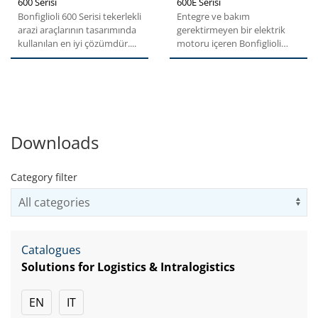
600 Serisi
600E Serisi
Bonfiglioli 600 Serisi tekerlekli
Entegre ve bakım
arazi araçlarının tasarımında
gerektirmeyen bir elektrik
kullanılan en iyi çözümdür....
motoru içeren Bonfiglioli
600E planet redüktörler;
kompakt...
Downloads
Category filter
Us
Catalogues
Solutions for Logistics & Intralogistics
EN
IT