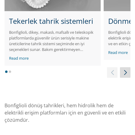
Tekerlek tahrik sistemleri
Dönme t
Bonfiglioli, dikey, makaslı, mafsallı ve teleskopik
Bonfiglioli dön
platformlarda güvenilir ürün serisiyle makine
elektrik erişim
üreticilerine tahrik sistemi seçiminde en iyi
ve en etkin çö
seçenekleri sunar. Bakım gerektirmeyen
Read more
motorlara entegre edilmiş kompakt, sessiz ve
Read more
yüksek verimli tahrik sistemleri, iç ve dış
kullanıma yönelik erişim platformlarıyla
mükemmeldir.
1
2
Bonfiglioli dönüş tahrikleri, hem hidrolik hem de
elektrikli erişim platformları için en güvenli ve en etkili
çözümdür.